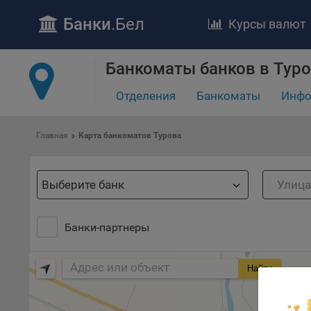
Банки
.Бел
Курсы валют
ПОЛОЖЕ
Обще
Банкоматы банков в Тур
удел
отве
Отделения
Банкоматы
Инфо
Утве
«По
Главная
Карта банкоматов Турова
перс
Бела
«За
Выберите банк
Поли
осу
«ban
Банки-партнеры
файл
проц
Найти
Файл
комп
указ