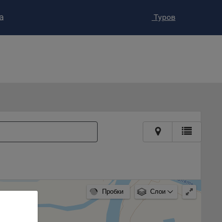
а
Туров
ство»
)
ке и
анных.
е
и
ее –
т
вать
Пробки
Слои
е
вий,