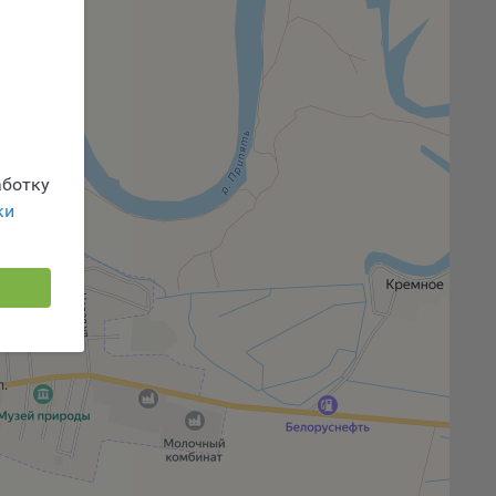
 или
йта,
ботку
ваемые
ie
ки
, если
ение
г
 если