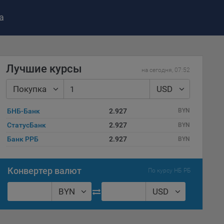
а
Лучшие курсы
на сегодня, 07:52
ство»
)
Покупка
USD
ке и
анных.
БНБ-Банк
2.927
BYN
СтатусБанк
2.927
BYN
е
и
Банк РРБ
2.927
BYN
ее –
Конвертер валют
По курсу НБ РБ
BYN
USD
т
вать