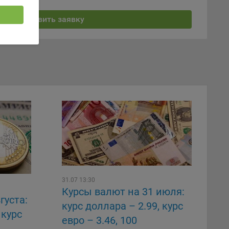
Отправить заявку
ность
телю.
ри
ла
ователь
31.07 13:30
орые
Курсы валют на 31 июля:
густа:
курс доллара – 2.99, курс
 курс
вателя.
евро – 3.46, 100