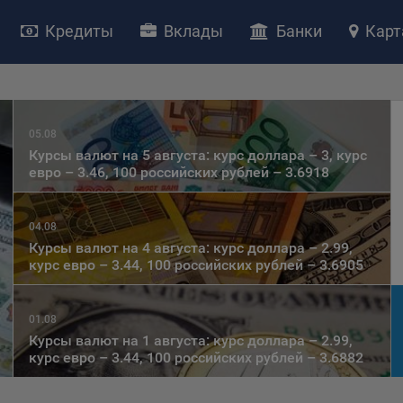
Кредиты
Вклады
Банки
Карт
НИЕ «О политике обработки файлов cookie»
05.08
ство с ограниченной ответственностью «Майфин» (далее –
«Обще
Курсы валют на 5 августа: курс доллара – 3, курс
яет особое внимание защите персональных данных при их обработ
евро – 3.46, 100 российских рублей – 3.6918
тственно подходит к соблюдению прав субъектов персональных д
рждение положения о политике обработки файлов cookie (далее –
литика»
) является одной из принимаемых Обществом мер по защит
04.08
ональных данных, предусмотренных статьей 17 Закона Республик
Курсы валют на 4 августа: курс доллара – 2.99,
курс евро – 3.44, 100 российских рублей – 3.6905
русь от 7 мая 2021 г. № 99-З «О защите персональных данных» (дал
кон»
).
тика разъясняет субъектам персональных данных, которые
01.08
ществляют использование веб-сайта Общества с доменным именем
Курсы валют на 1 августа: курс доллара – 2.99,
kibel.by», для каких целей и каким образом Общество обрабатывае
курс евро – 3.44, 100 российских рублей – 3.6882
ы cookie, а также каким образом пользователи могут контролиро
есс такой обработки.