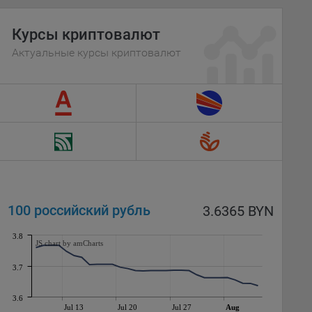
е
Курсы криптовалют
вий,
Актуальные курсы криптовалют
 или
йта,
ваемые
ie
100 российский рубль
3.6365 BYN
3.8
JS chart by amCharts
3.7
, если
ение
3.6
Jul 13
Jul 20
Jul 27
Aug