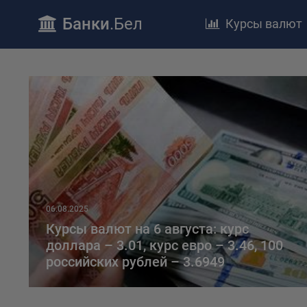
Банки
.Бел
Курсы валют
ПОЛОЖЕ
Обще
удел
отве
Утве
«По
перс
Бела
06.08.2025
«За
Курсы валют на 6 августа: курс
Поли
доллара – 3.01, курс евро – 3.46, 100
осу
российских рублей – 3.6949
«ban
файл
проц