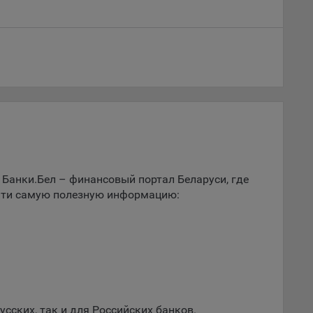
российских рублей –
–
3.6868
обные
ые
о
анном
ics.
 Банки.Бел – финансовый портал Беларуси, где
айти самую полезную информацию:
ва
и
ы.
 о
ацию
ю
сских, так и для Российских банков.