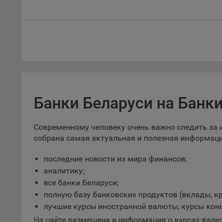
российских рублей –
росси
дополн
пользо
3.6918
3.6905
предот
функци
9.3. Ф
файлы 
предпо
пользо
соотве
Банки Беларуси на Банки
9.4. А
Данные
Современному человеку очень важно следить за и
исполь
собрана самая актуальная и полезная информац
Аналит
последние новости из мира финансов;
посеща
аналитику;
исполь
все банки Беларуси;
Благод
полную базу банковских продуктов (вклады, к
тенден
лучшие курсы иностранной валюты, курсы кон
для ан
На сайте размещена и информация о курсах валют 