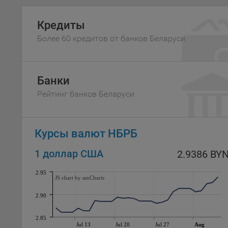
Файл
комп
Кредиты
указ
Более 60 кредитов от банков Беларуси
сове
выби
напр
Целя
Банки
Обще
Рейтинг банков Беларуси
пер
На с
сайт
Курсы валют НБРБ
(зад
1 доллар США
2.9386 BY
Общ
(вкл
2.95
стат
JS chart by amCharts
поль
2.90
Обще
это 
2.85
файл
Jul 13
Jul 20
Jul 27
Aug