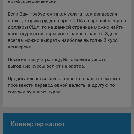
витебские обменники.
Подобные функции улучшают условия работы
пользователей с сайтом.
Если Вам требуется такая услуга, как конверсия
валют, к примеру, долларов США в евро либо евро в
9.3. Файлы cookie предпочтений, например, для настройки
доллары США, то на данной странице можно найти
контента. Данные файлы cookie собирают информацию о
кросс-курс этой пары иностранных валют. Здесь
выборе пользователя на сайте и его предпочтениях и
всегда можно выбрать наиболее выгодный курс
позволяют Обществу «запомнить» информацию о
конверсии.
выбранном пользователем городе и других местных
настройках для того, чтобы соответствующим образом
Посетив нашу страницу, Вы сможете узнать
настраивать сайт.
выгодные курсы валют на завтра.
9.4. Аналитические файлы cookie, например
Яндекс.Метрика, Google Analytics. Данные файлы cookie
Представленный здесь конвертер валют поможет
собирают информацию о том, как пользователь
произвести перевод одной валюты в другую по
использовал сайты, и позволяют Обществу вносить в них
самому лучшему курсу.
улучшения.
Аналитические файлы cookie показывают, какие страницы
сайта Общества посещаются чаще всего, помогают
выявлять трудности, возникающие при использовании
Конвертер валют
сайта, а также позволяют оценить эффективность
рекламы. Благодаря этому у Общества есть возможность