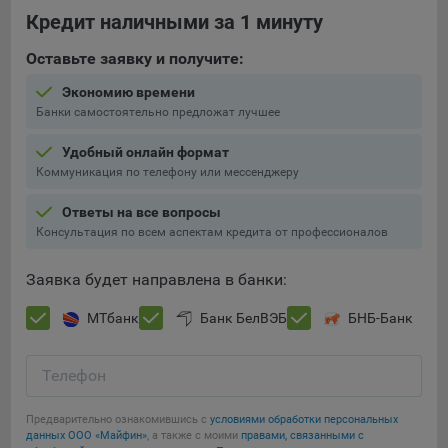
Кредит наличными за 1 минуту
При этом, некоторые браузеры позволяют посещать
интернет-сайты в режиме «Инкогнито», чтобы ограничить
Оставьте заявку и получите:
хранимый на компьютере объем информации и
Экономию времени
автоматически удалять сессионные файлы cookie. Кроме
Банки самостоятельно предложат лучшее
того, субъект персональных данных может удалить ранее
сохраненные файлов cookie выбрав соответствующую
Удобный онлайн формат
опцию в истории браузера.
Коммуникация по телефону или мессенджеру
Подробнее о параметрах управления можно ознакомиться,
Ответы на все вопросы
перейдя по внешним ссылкам, ведущим на
Консультация по всем аспектам кредита от профессионалов
соответствующие страницы сайтов основных браузеров:
Firefox
Заявка будет направлена в банки:
Chrome
МТбанк
Банк БелВЭБ
БНБ-Банк
Safari
Opera
Телефон
Сохранить мои изменения
Microsoft Edge
Предварительно ознакомившись с
условиями обработки персональных
Сохранить по умолчанию
Internet Explorer
данных ООО «Майфин»
, а также с моими
правами, связанными с