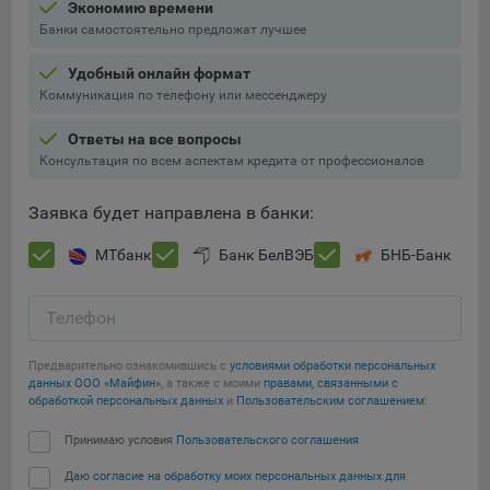
Экономию времени
конфиденциальности Яндекс
.
Банки самостоятельно предложат лучшее
Google Analytics – сервис веб-аналитики,
предоставляемый компанией Google, Inc. Адрес: Google,
Удобный онлайн формат
Google Data Protection Office, 1600 Amphitheatre Pkwy,
Коммуникация по телефону или мессенджеру
Mountain View, CA 94043, USA.
Политика
конфиденциальности Google.
Ответы на все вопросы
Консультация по всем аспектам кредита от профессионалов
Matomo — это система веб-аналитики, которая позволяет
следит за доступностью сервисов, предоставляемых
Заявка будет направлена в банки:
myfin.by.
Сохранить мои изменения
Адрес: ООО «Рэкун технолоджи», 220069 г. Минск, пр-т
МТбанк
Банк БелВЭБ
БНБ-Банк
Дзержинского, д.3Б, пом.44.
Сохранить по умолчанию
Пиксель VK Рекламы - сервис позволяет показывать
Телефон
рекламу на площадке VK пользователям, которые
посещали сайт.
Адрес: ООО «ВК», РФ, 125167, г. Москва, Ленинградский
Предварительно ознакомившись с
условиями обработки персональных
данных ООО «Майфин»
, а также с моими
правами, связанными с
проспект, д. 39, стр. 79, БЦ «SkyLight».
обработкой персональных данных
и
Пользовательским соглашением
:
Технические настройки
Принимаю условия
Пользовательского соглашения
Технические настройки хранят технические данные вашего
Даю
согласие на обработку моих персональных данных для