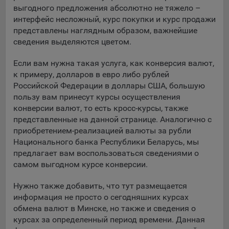
составить представление о тенденциях использования
выгодного предложения абсолютно не тяжело –
сайта в целом. Общество использует информацию для
интерфейс несложный, курс покупки и курс продажи
анализа трафика на сайтах.
представлены наглядным образом, важнейшие
сведения выделяются цветом.
9.5. Файлы cookie, применяемые для определения целевой
аудитории и в рекламных целях, например Яндекс.Метрика,
Если вам нужна такая услуга, как конверсия валют,
Google Analytics.
к примеру, долларов в евро либо рублей
Российской Федерации в доллары США, большую
Технические/Функциональные, хранятся не более года;
пользу вам принесут курсы осуществления
Необходимые для функционирования веб-аналитических
конверсии валют, то есть кросс-курсы, также
платформ «Google Analytics», «Яндекс.Метрика»
представленные на данной странице. Аналогично с
(статистические), установлены на сервере Общества и не
приобретением-реализацией валюты за рубли
передаются третьим лицам, часть из которых хранятся во
Национального банка Республики Беларусь, мы
время пользования сайтом;
предлагает вам воспользоваться сведениями о
самом выгодном курсе конверсии.
Остальные - не более года.
Отключение аналитических файлов cookie не позволяет
Нужно также добавить, что тут размещается
определять предпочтения пользователей сайта, в том числе
информация не просто о сегодняшних курсах
наиболее и наименее популярные страницы и принимать
обмена валют в Минске, но также и сведения о
меры по совершенствованию работы сайта исходя из
курсах за определенный период времени. Данная
предпочтений пользователей.