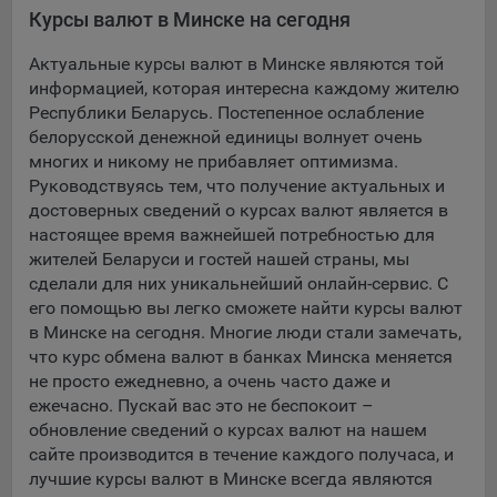
Курсы валют в Минске на сегодня
5.4. Создание и предоставление персонализированной
рекламы пользователю.
Актуальные курсы валют в Минске являются той
информацией, которая интересна каждому жителю
9.1. Технические (обязательные) файлы cookie, например,
Республики Беларусь. Постепенное ослабление
применяемые при регистрации либо входе в систему, или
белорусской денежной единицы волнует очень
для оставления отзыва либо комментария. Данные файлы
многих и никому не прибавляет оптимизма.
cookie используются в целях обеспечения корректной
Руководствуясь тем, что получение актуальных и
работы сайтов и полноценного использования его
достоверных сведений о курсах валют является в
функционала пользователем, не могут быть отключены в
настоящее время важнейшей потребностью для
системах. Вместе с тем, пользователь может настроить
жителей Беларуси и гостей нашей страны, мы
браузер, чтобы он блокировал такие файлы сookie или
сделали для них уникальнейший онлайн-сервис. С
уведомлял пользователя об их использовании — но в таком
его помощью вы легко сможете найти курсы валют
случае некоторые разделы сайта могут не работать).
в Минске на сегодня. Многие люди стали замечать,
9.2. Функциональные файлы cookie, например,
что курс обмена валют в банках Минска меняется
определяющие имя пользователя. Данные файлы cookie
не просто ежедневно, а очень часто даже и
используются для обеспечения работы некоторых
ежечасно. Пускай вас это не беспокоит –
дополнительных функций сайтов, например, для хранения
обновление сведений о курсах валют на нашем
предпочтений пользователя, в том числе имени
сайте производится в течение каждого получаса, и
пользователя или выбора языка, и для предотвращения
лучшие курсы валют в Минске всегда являются
повторных прохождений опросов пользователями.