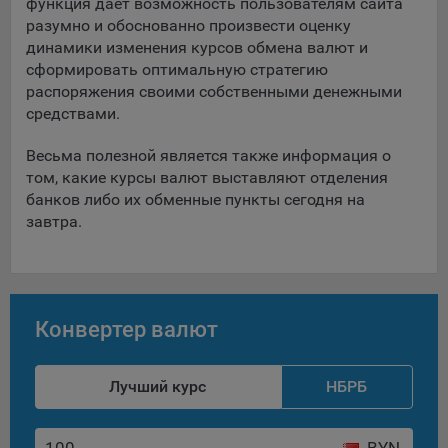
функция дает возможность пользователям сайта
разумно и обоснованно произвести оценку
При этом, некоторые браузеры позволяют посещать
динамики изменения курсов обмена валют и
интернет-сайты в режиме «Инкогнито», чтобы ограничить
сформировать оптимальную стратегию
хранимый на компьютере объем информации и
распоряжения своими собственными денежными
автоматически удалять сессионные файлы cookie. Кроме
средствами.
того, субъект персональных данных может удалить ранее
сохраненные файлов cookie выбрав соответствующую
Весьма полезной является также информация о
опцию в истории браузера.
том, какие курсы валют выставляют отделения
Подробнее о параметрах управления можно ознакомиться,
банков либо их обменные пункты сегодня на
перейдя по внешним ссылкам, ведущим на
завтра.
соответствующие страницы сайтов основных браузеров:
Firefox
Chrome
Конвертер валют
Safari
Opera
Лучший курс
НБРБ
Microsoft Edge
Internet Explorer