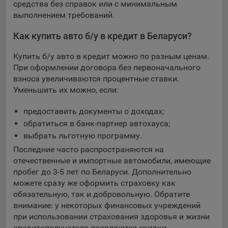
средства без справок или с минимальным
выполнением требований.
При этом, некоторые браузеры позволяют посещать
интернет-сайты в режиме «Инкогнито», чтобы ограничить
Как купить авто б/у в кредит в Беларуси?
хранимый на компьютере объем информации и
автоматически удалять сессионные файлы cookie. Кроме
Купить б/у авто в кредит можно по разным ценам.
того, субъект персональных данных может удалить ранее
При оформлении договора без первоначального
сохраненные файлов cookie выбрав соответствующую
взноса увеличиваются процентные ставки.
опцию в истории браузера.
Уменьшить их можно, если:
Подробнее о параметрах управления можно ознакомиться,
перейдя по внешним ссылкам, ведущим на
предоставить документы о доходах;
соответствующие страницы сайтов основных браузеров:
обратиться в банк-партнер автохауса;
выбрать льготную программу.
Firefox
Последние часто распространяются на
Chrome
отечественные и импортные автомобили, имеющие
Safari
пробег до 3-5 лет по Беларуси. Дополнительно
можете сразу же оформить страховку как
Opera
обязательную, так и добровольную. Обратите
Microsoft Edge
внимание: у некоторых финансовых учреждений
при использовании страхования здоровья и жизни
Internet Explorer
кредитополучателя появляются скидки.