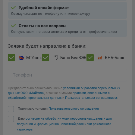
конфиденциальности Яндекс
.
Удобный онлайн формат
Google Analytics – сервис веб-аналитики,
Коммуникация по телефону или мессенджеру
предоставляемый компанией Google, Inc. Адрес: Google,
Google Data Protection Office, 1600 Amphitheatre Pkwy,
Ответы на все вопросы
Mountain View, CA 94043, USA.
Политика
Консультация по всем аспектам кредита от профессионалов
конфиденциальности Google.
Заявка будет направлена в банки:
Matomo — это система веб-аналитики, которая позволяет
следит за доступностью сервисов, предоставляемых
Сохранить мои изменения
МТбанк
Банк БелВЭБ
БНБ-Банк
myfin.by.
Адрес: ООО «Рэкун технолоджи», 220069 г. Минск, пр-т
Сохранить по умолчанию
Дзержинского, д.3Б, пом.44.
Телефон
Пиксель VK Рекламы - сервис позволяет показывать
рекламу на площадке VK пользователям, которые
Предварительно ознакомившись с
условиями обработки персональных
данных ООО «Майфин»
, а также с моими
правами, связанными с
посещали сайт.
обработкой персональных данных
и
Пользовательским соглашением
:
Адрес: ООО «ВК», РФ, 125167, г. Москва, Ленинградский
проспект, д. 39, стр. 79, БЦ «SkyLight».
Принимаю условия
Пользовательского соглашения
Технические настройки
Даю
согласие на обработку моих персональных данных для
получения информационно-новостной рассылки рекламного
Технические настройки хранят технические данные вашего
характера