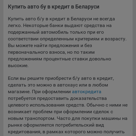
составить представление о тенденциях использования
Купить авто бу в кредит в Беларуси
сайта в целом. Общество использует информацию для
анализа трафика на сайтах.
Купить авто б/у в кредит в Беларуси не всегда
легко. Некоторые банки выдают средства на
9.5. Файлы cookie, применяемые для определения целевой
подержанный автомобиль только при его
аудитории и в рекламных целях, например Яндекс.Метрика,
соответствии определенным критериям и возрасту.
Google Analytics.
Вы можете найти предложения и без
Технические/Функциональные, хранятся не более года;
первоначального взноса, но по таким
предложениям процентные ставки довольно
Необходимые для функционирования веб-аналитических
высокие.
платформ «Google Analytics», «Яндекс.Метрика»
(статистические), установлены на сервере Общества и не
Если вы решите приобрести б/у авто в кредит,
передаются третьим лицам, часть из которых хранятся во
сделать это можно в автохаус или в любом
время пользования сайтом;
магазине. При оформлении
автокредита
потребуется предоставить доказательства
Остальные - не более года.
целевого использования средств. Обычно с ними не
Отключение аналитических файлов cookie не позволяет
возникает проблем при оформлении сделок с
определять предпочтения пользователей сайта, в том числе
новым транспортом. Часто для покупки машины на
наиболее и наименее популярные страницы и принимать
рынке оформляется потребительский вид
меры по совершенствованию работы сайта исходя из
кредитования, в рамках которого можно получить
предпочтений пользователей.