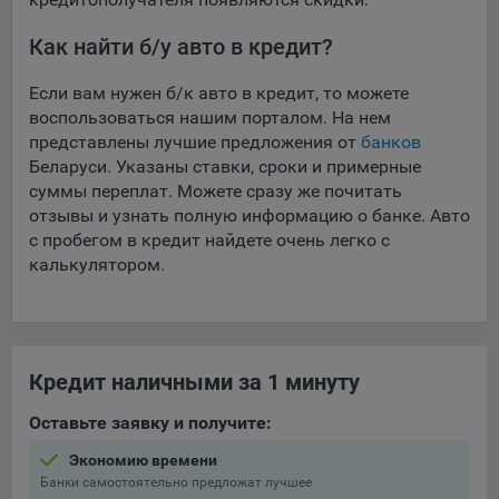
16. Пользователь всегда может направить сообщение с
имеющимся у него вопросом, в части использования
Как найти б/у авто в кредит?
файлов сookie, на электронную почту Общества:
info@myfin.by
Если вам нужен б/к авто в кредит, то можете
воспользоваться нашим порталом. На нем
Аналитические Cookie
представлены лучшие предложения от
банков
Беларуси. Указаны ставки, сроки и примерные
Отключение аналитических cookie-файлов не позволит
суммы переплат. Можете сразу же почитать
определять предпочтения пользователей Сайта, в том
отзывы и узнать полную информацию о банке. Авто
числе наиболее и наименее популярные страницы и
с пробегом в кредит найдете очень легко с
принимать меры по совершенствованию работы Сайта
калькулятором.
исходя из предпочтений пользователей
Статистические куки позволяют определять предпочтения
пользователей сайта.
Компании, которым мы поручаем обработку
Кредит наличными за 1 минуту
статистических cookies:
Оставьте заявку и получите:
Яндекс Метрика – сервис веб-аналитики,
Экономию времени
предоставляемый ООО «Яндекс». Адрес: г. Москва, ул.
Банки самостоятельно предложат лучшее
Льва Толстого, д. 16, 119021.
Политика