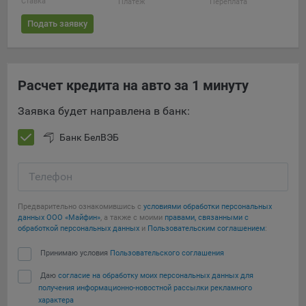
Ставка
Платёж
Переплата
5.4. Создание и предоставление персонализированной
Подать заявку
рекламы пользователю.
9.1. Технические (обязательные) файлы cookie, например,
применяемые при регистрации либо входе в систему, или
Расчет кредита на авто за 1 минуту
для оставления отзыва либо комментария. Данные файлы
cookie используются в целях обеспечения корректной
Заявка будет направлена в банк:
работы сайтов и полноценного использования его
функционала пользователем, не могут быть отключены в
Банк БелВЭБ
системах. Вместе с тем, пользователь может настроить
браузер, чтобы он блокировал такие файлы сookie или
Телефон
уведомлял пользователя об их использовании — но в таком
случае некоторые разделы сайта могут не работать).
Предварительно ознакомившись с
условиями обработки персональных
9.2. Функциональные файлы cookie, например,
данных ООО «Майфин»
, а также с моими
правами, связанными с
обработкой персональных данных
и
Пользовательским соглашением
:
определяющие имя пользователя. Данные файлы cookie
используются для обеспечения работы некоторых
Принимаю условия
Пользовательского соглашения
дополнительных функций сайтов, например, для хранения
предпочтений пользователя, в том числе имени
Даю
согласие на обработку моих персональных данных для
пользователя или выбора языка, и для предотвращения
получения информационно-новостной рассылки рекламного
характера
повторных прохождений опросов пользователями.