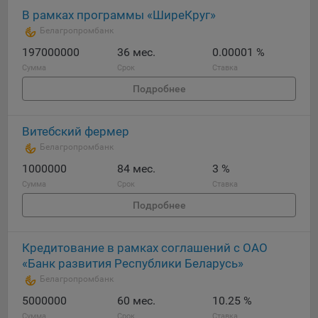
Яндекса рекламная сеть (Yandex Mobile Ads, ADFOX) -
В рамках программы «ШиреКруг»
сервис показа контекстной рекламы. Адрес: Yandex
Белагропромбанк
Europe AG, Werftestrasse 4, CH-6005 Luzern, Switzerland.
197000000
36 мес.
0.00001 %
Google Ads - сервис показа контекстной рекламы,
Сумма
Срок
Ставка
предоставляемый компанией Google Ireland Ltd, Gordon
Подробнее
House Barrow Street Dublin 4, D04E5W5 Ireland.
Витебский фермер
Сохранить мои изменения
Белагропромбанк
1000000
Сохранить по умолчанию
84 мес.
3 %
Сумма
Срок
Ставка
Подробнее
Кредитование в рамках соглашений с ОАО
«Банк развития Республики Беларусь»
Белагропромбанк
5000000
60 мес.
10.25 %
Сумма
Срок
Ставка