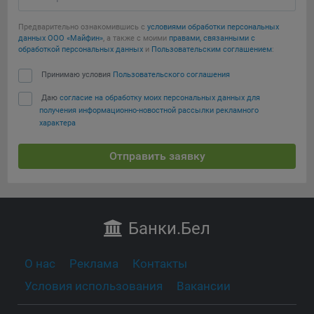
Предварительно ознакомившись с
условиями обработки персональных
данных ООО «Майфин»
, а также с моими
правами, связанными с
обработкой персональных данных
и
Пользовательским соглашением
:
Принимаю условия
Пользовательского соглашения
Даю
согласие на обработку моих персональных данных для
получения информационно-новостной рассылки рекламного
характера
Отправить заявку
Банки
.Бел
О нас
Реклама
Контакты
Условия использования
Вакансии