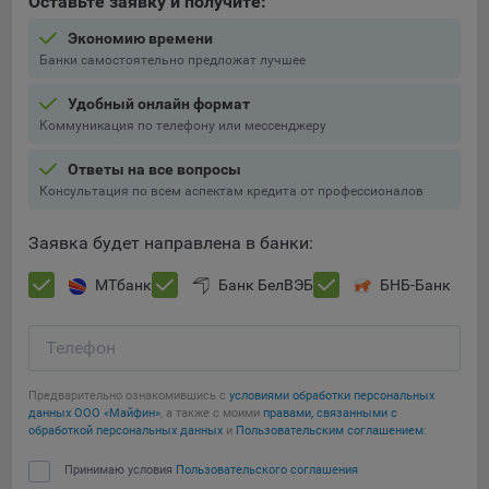
Оставьте заявку и получите:
5.4. Создание и предоставление персонализированной
Экономию времени
рекламы пользователю.
Банки самостоятельно предложат лучшее
9.1. Технические (обязательные) файлы cookie, например,
Удобный онлайн формат
применяемые при регистрации либо входе в систему, или
Коммуникация по телефону или мессенджеру
для оставления отзыва либо комментария. Данные файлы
cookie используются в целях обеспечения корректной
Ответы на все вопросы
работы сайтов и полноценного использования его
Консультация по всем аспектам кредита от профессионалов
функционала пользователем, не могут быть отключены в
системах. Вместе с тем, пользователь может настроить
Заявка будет направлена в банки:
браузер, чтобы он блокировал такие файлы сookie или
уведомлял пользователя об их использовании — но в таком
МТбанк
Банк БелВЭБ
БНБ-Банк
случае некоторые разделы сайта могут не работать).
9.2. Функциональные файлы cookie, например,
Телефон
определяющие имя пользователя. Данные файлы cookie
используются для обеспечения работы некоторых
Предварительно ознакомившись с
условиями обработки персональных
дополнительных функций сайтов, например, для хранения
данных ООО «Майфин»
, а также с моими
правами, связанными с
обработкой персональных данных
и
Пользовательским соглашением
:
предпочтений пользователя, в том числе имени
пользователя или выбора языка, и для предотвращения
Принимаю условия
Пользовательского соглашения
повторных прохождений опросов пользователями.