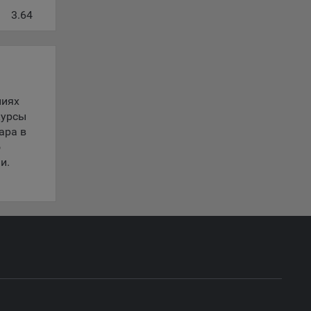
 если
3.64
ть
я
ример,
ты
ниях
и
курсы
ара в
о
йте
и.
лучае
ю
ожет
вой
сии
ых