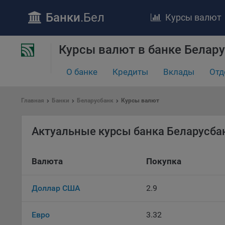
Банки
.Бел
Курсы валют
ПОЛОЖЕ
Курсы валют в банке Белару
Обще
удел
О банке
Кредиты
Вклады
Отд
отве
Утве
«По
Главная
Банки
Беларусбанк
Курсы валют
перс
Бела
Актуальные курсы банка Беларусба
«За
Поли
осу
Валюта
Покупка
«ban
файл
Доллар США
2.9
проц
Файл
Евро
3.32
комп
указ