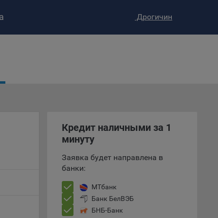
а
Дрогичин
ство»
)
ке и
анных.
е
и
ее –
Кредит наличными за 1
минуту
Заявка будет направлена в
т
банки:
вать
МТбанк
е
Банк БелВЭБ
БНБ-Банк
вий,