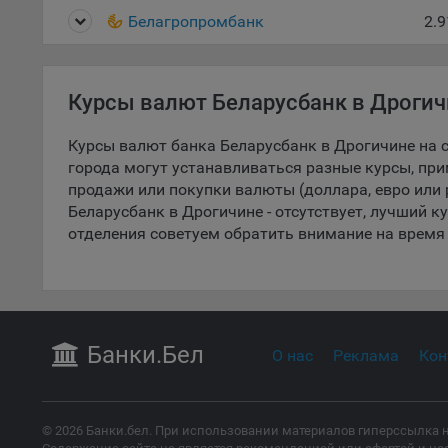
поль
Белагропромбанк
2.9
поль
рекл
Иног
Курсы валют Беларусбанк в Дрогич
эффе
зап
Курсы валют банка Беларусбанк в Дрогичине на с
Обще
города могут устанавливаться разные курсы, при
оцен
продажи или покупки валюты (доллара, евро или 
Срок
Беларусбанк в Дрогичине - отсутствует, лучший ку
Поль
отделения советуем обратить внимание на время 
файл
испо
потр
верс
стра
Банки
.Бел
О нас
Реклама
Кон
Поми
могу
наст
© 2026 Банки.бел. При использовании материалов гиперссылка н
5.1. О