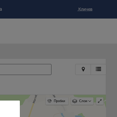
а
Кличев
ство»
)
ке и
анных.
е
и
ее –
т
вать
Пробки
Слои
е
вий,