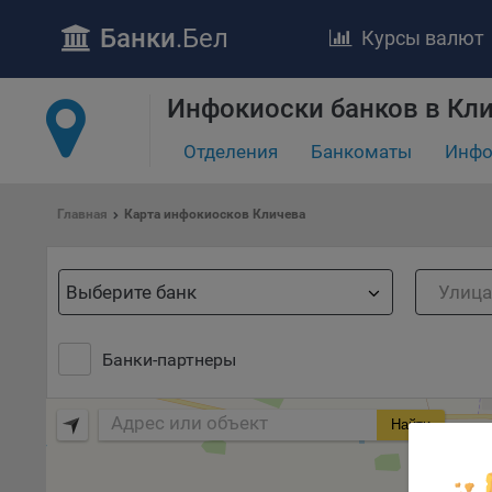
Банки
.Бел
Курсы валют
ПОЛОЖЕ
Обще
Инфокиоски банков в Кл
удел
отве
Отделения
Банкоматы
Инфо
Утве
«По
Главная
Карта инфокиосков Кличева
перс
Бела
«За
Выберите банк
Поли
осу
«ban
Банки-партнеры
файл
проц
Найти
Файл
комп
указ