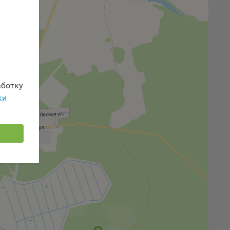
 или
йта,
ботку
ваемые
ie
ки
, если
ение
г
 если