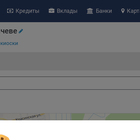
Кредиты
Вклады
Банки
Карт
НИЕ «О политике обработки файлов cookie»
ство с ограниченной ответственностью «Майфин» (далее –
«Обще
ичеве
яет особое внимание защите персональных данных при их обработ
тственно подходит к соблюдению прав субъектов персональных д
киоски
рждение положения о политике обработки файлов cookie (далее –
литика»
) является одной из принимаемых Обществом мер по защит
ональных данных, предусмотренных статьей 17 Закона Республик
русь от 7 мая 2021 г. № 99-З «О защите персональных данных» (дал
кон»
).
тика разъясняет субъектам персональных данных, которые
ществляют использование веб-сайта Общества с доменным именем
kibel.by», для каких целей и каким образом Общество обрабатывае
ы cookie, а также каким образом пользователи могут контролиро
есс такой обработки.
ы cookie являются текстовыми файлами, сохраненными в браузер
ьютера (мобильного устройства) пользователя сайта Общества,
анных в пункте 3 Политики, при их посещении для отражения дейст