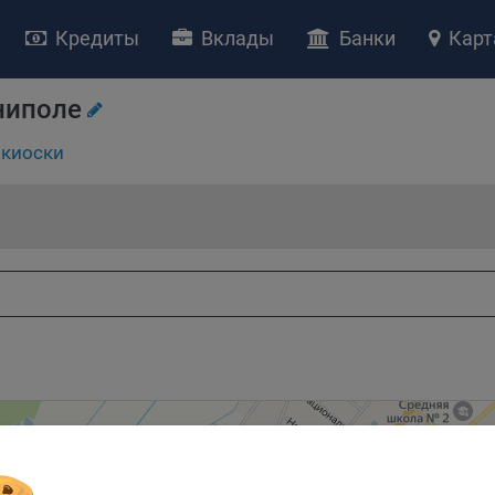
Кредиты
Вклады
Банки
Карт
НИЕ «О политике обработки файлов cookie»
ство с ограниченной ответственностью «Майфин» (далее –
«Обще
ниполе
яет особое внимание защите персональных данных при их обработ
тственно подходит к соблюдению прав субъектов персональных д
киоски
рждение положения о политике обработки файлов cookie (далее –
литика»
) является одной из принимаемых Обществом мер по защит
ональных данных, предусмотренных статьей 17 Закона Республик
русь от 7 мая 2021 г. № 99-З «О защите персональных данных» (дал
кон»
).
тика разъясняет субъектам персональных данных, которые
ществляют использование веб-сайта Общества с доменным именем
kibel.by», для каких целей и каким образом Общество обрабатывае
ы cookie, а также каким образом пользователи могут контролиро
есс такой обработки.
ы cookie являются текстовыми файлами, сохраненными в браузер
ьютера (мобильного устройства) пользователя сайта Общества,
анных в пункте 3 Политики, при их посещении для отражения дейст