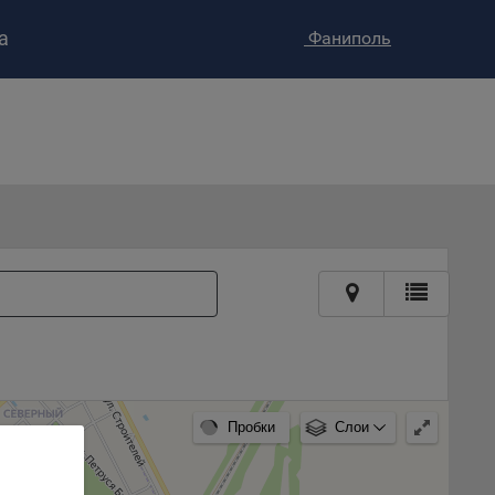
а
Фаниполь
ство»
)
ке и
анных.
е
и
ее –
т
вать
Пробки
Слои
е
вий,