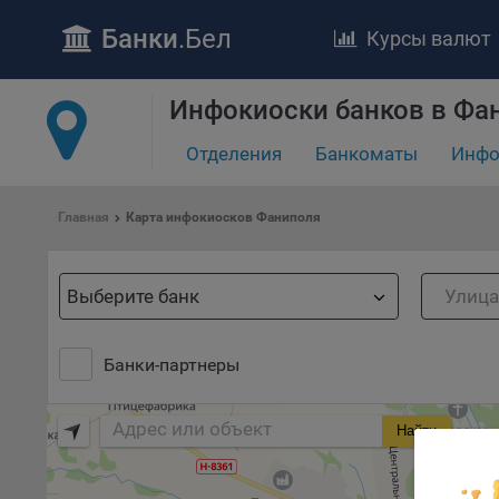
Банки
.Бел
Курсы валют
ПОЛОЖЕ
Обще
Инфокиоски банков в Фа
удел
отве
Отделения
Банкоматы
Инфо
Утве
«По
Главная
Карта инфокиосков Фаниполя
перс
Бела
«За
Выберите банк
Поли
осу
«ban
Банки-партнеры
файл
проц
Найти
Файл
комп
указ