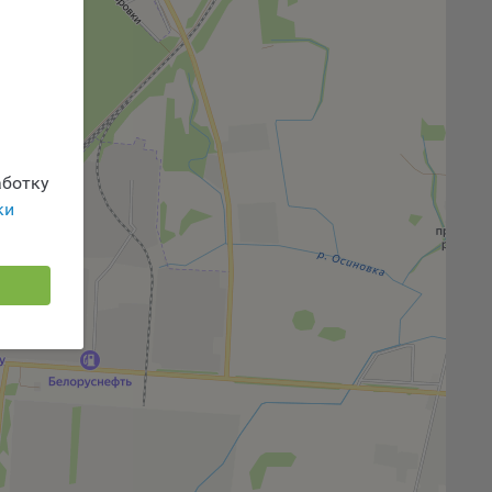
 или
йта,
ботку
ваемые
ie
ки
, если
ение
г
 если