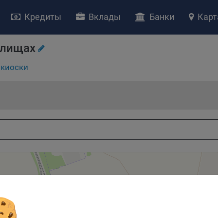
Кредиты
Вклады
Банки
Карт
НИЕ «О политике обработки файлов cookie»
ство с ограниченной ответственностью «Майфин» (далее –
«Обще
улищах
яет особое внимание защите персональных данных при их обработ
тственно подходит к соблюдению прав субъектов персональных д
киоски
рждение положения о политике обработки файлов cookie (далее –
литика»
) является одной из принимаемых Обществом мер по защит
ональных данных, предусмотренных статьей 17 Закона Республик
русь от 7 мая 2021 г. № 99-З «О защите персональных данных» (дал
кон»
).
тика разъясняет субъектам персональных данных, которые
ществляют использование веб-сайта Общества с доменным именем
kibel.by», для каких целей и каким образом Общество обрабатывае
ы cookie, а также каким образом пользователи могут контролиро
есс такой обработки.
ы cookie являются текстовыми файлами, сохраненными в браузер
ьютера (мобильного устройства) пользователя сайта Общества,
анных в пункте 3 Политики, при их посещении для отражения дейст