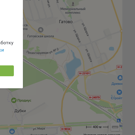
 или
йта,
ботку
ваемые
ки
ie
, если
ение
400 м
г
 если