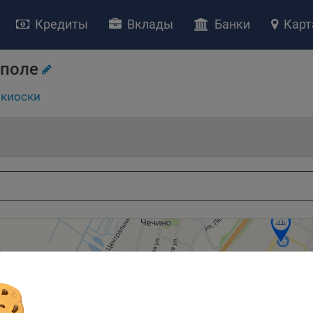
Кредиты
Вклады
Банки
Карт
НИЕ «О политике обработки файлов cookie»
ство с ограниченной ответственностью «Майфин» (далее –
«Обще
иполе
яет особое внимание защите персональных данных при их обработ
тственно подходит к соблюдению прав субъектов персональных д
киоски
рждение положения о политике обработки файлов cookie (далее –
литика»
) является одной из принимаемых Обществом мер по защит
ональных данных, предусмотренных статьей 17 Закона Республик
русь от 7 мая 2021 г. № 99-З «О защите персональных данных» (дал
кон»
).
тика разъясняет субъектам персональных данных, которые
ществляют использование веб-сайта Общества с доменным именем
kibel.by», для каких целей и каким образом Общество обрабатывае
ы cookie, а также каким образом пользователи могут контролиро
есс такой обработки.
ы cookie являются текстовыми файлами, сохраненными в браузер
ьютера (мобильного устройства) пользователя сайта Общества,
анных в пункте 3 Политики, при их посещении для отражения дейст