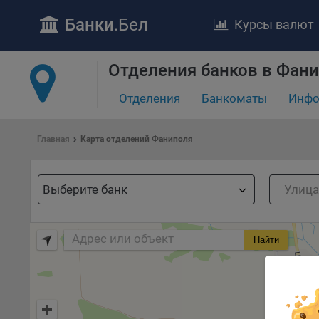
Банки
.Бел
Курсы валют
ПОЛОЖЕ
Обще
Отделения банков в Фан
удел
отве
Отделения
Банкоматы
Инфо
Утве
«По
Главная
Карта отделений Фаниполя
перс
Бела
«За
Выберите банк
Поли
осу
«ban
Найти
файл
проц
Файл
комп
указ