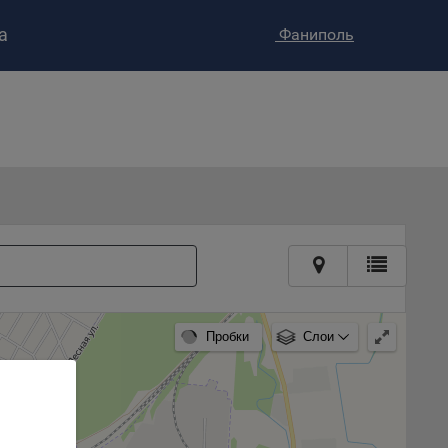
а
Фаниполь
ство»
)
ке и
анных.
е
и
ее –
т
Пробки
Слои
вать
е
вий,