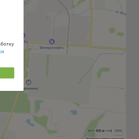
 или
йта,
ботку
ваемые
ки
ie
, если
ение
400 м
г
 если