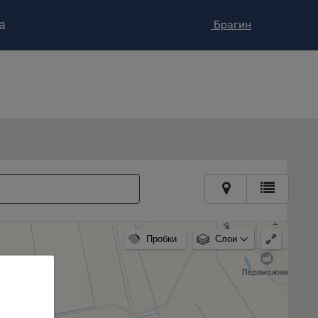
а
Брагин
ство»
)
ке и
анных.
е
и
ее –
т
Пробки
Слои
вать
е
вий,