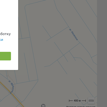
 или
йта,
ботку
ваемые
ки
ie
, если
ение
400 м
г
 если