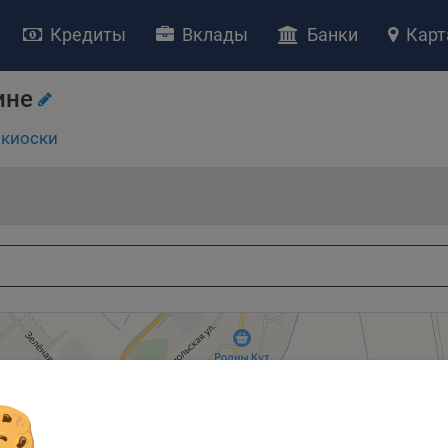
Кредиты
Вклады
Банки
Карт
НИЕ «О политике обработки файлов cookie»
ство с ограниченной ответственностью «Майфин» (далее –
«Обще
ине
яет особое внимание защите персональных данных при их обработ
тственно подходит к соблюдению прав субъектов персональных д
киоски
рждение положения о политике обработки файлов cookie (далее –
литика»
) является одной из принимаемых Обществом мер по защит
ональных данных, предусмотренных статьей 17 Закона Республик
русь от 7 мая 2021 г. № 99-З «О защите персональных данных» (дал
кон»
).
тика разъясняет субъектам персональных данных, которые
ществляют использование веб-сайта Общества с доменным именем
kibel.by», для каких целей и каким образом Общество обрабатывае
ы cookie, а также каким образом пользователи могут контролиро
есс такой обработки.
ы cookie являются текстовыми файлами, сохраненными в браузер
ьютера (мобильного устройства) пользователя сайта Общества,
анных в пункте 3 Политики, при их посещении для отражения дейст