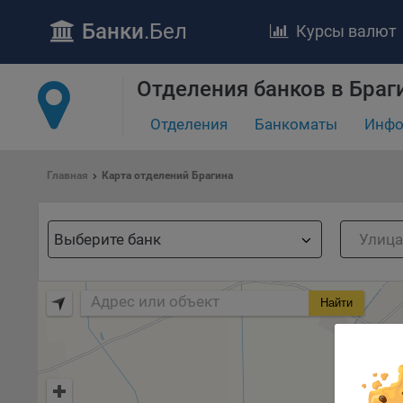
Банки
.Бел
Курсы валют
ПОЛОЖЕ
Обще
Отделения банков в Браг
удел
отве
Отделения
Банкоматы
Инфо
Утве
«По
Главная
Карта отделений Брагина
перс
Бела
«За
Выберите банк
Поли
осу
«ban
Найти
файл
проц
Файл
комп
указ