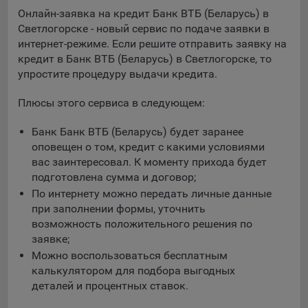
Подобные функции улучшают условия работы
Онлайн-заявка на кредит Банк ВТБ (Беларусь) в
пользователей с сайтом.
Светлогорске - новый сервис по подаче заявки в
интернет-режиме. Если решите отправить заявку на
9.3. Файлы cookie предпочтений, например, для настройки
кредит в Банк ВТБ (Беларусь) в Светлогорске, то
контента. Данные файлы cookie собирают информацию о
упростите процедуру выдачи кредита.
выборе пользователя на сайте и его предпочтениях и
позволяют Обществу «запомнить» информацию о
Плюсы этого сервиса в следующем:
выбранном пользователем городе и других местных
настройках для того, чтобы соответствующим образом
Банк Банк ВТБ (Беларусь) будет заранее
настраивать сайт.
оповещен о том, кредит с какими условиями
9.4. Аналитические файлы cookie, например
вас заинтересовал. К моменту прихода будет
Яндекс.Метрика, Google Analytics. Данные файлы cookie
подготовлена сумма и договор;
собирают информацию о том, как пользователь
По интернету можно передать личные данные
использовал сайты, и позволяют Обществу вносить в них
при заполнении формы, уточнить
улучшения.
возможность положительного решения по
заявке;
Аналитические файлы cookie показывают, какие страницы
Можно воспользоваться бесплатным
сайта Общества посещаются чаще всего, помогают
калькулятором для подбора выгодных
выявлять трудности, возникающие при использовании
деталей и процентных ставок.
сайта, а также позволяют оценить эффективность
рекламы. Благодаря этому у Общества есть возможность