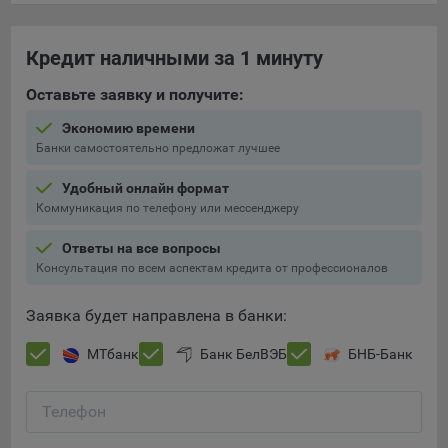
составить представление о тенденциях использования
сайта в целом. Общество использует информацию для
анализа трафика на сайтах.
Кредит наличными за 1 минуту
9.5. Файлы cookie, применяемые для определения целевой
Оставьте заявку и получите:
аудитории и в рекламных целях, например Яндекс.Метрика,
Экономию времени
Google Analytics.
Банки самостоятельно предложат лучшее
Технические/Функциональные, хранятся не более года;
Удобный онлайн формат
Необходимые для функционирования веб-аналитических
Коммуникация по телефону или мессенджеру
платформ «Google Analytics», «Яндекс.Метрика»
(статистические), установлены на сервере Общества и не
Ответы на все вопросы
передаются третьим лицам, часть из которых хранятся во
Консультация по всем аспектам кредита от профессионалов
время пользования сайтом;
Заявка будет направлена в банки:
Остальные - не более года.
МТбанк
Банк БелВЭБ
БНБ-Банк
Отключение аналитических файлов cookie не позволяет
определять предпочтения пользователей сайта, в том числе
наиболее и наименее популярные страницы и принимать
Телефон
меры по совершенствованию работы сайта исходя из
предпочтений пользователей.