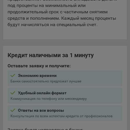
Подобные функции улучшают условия работы
под проценты на минимальный или
пользователей с сайтом.
продолжительный срок с частичным снятием
средств и пополнением. Каждый месяц проценты
9.3. Файлы cookie предпочтений, например, для настройки
будут начисляться на специальный счет.
контента. Данные файлы cookie собирают информацию о
выборе пользователя на сайте и его предпочтениях и
позволяют Обществу «запомнить» информацию о
выбранном пользователем городе и других местных
настройках для того, чтобы соответствующим образом
Кредит наличными за 1 минуту
настраивать сайт.
Оставьте заявку и получите:
9.4. Аналитические файлы cookie, например
Яндекс.Метрика, Google Analytics. Данные файлы cookie
Экономию времени
собирают информацию о том, как пользователь
Банки самостоятельно предложат лучшее
использовал сайты, и позволяют Обществу вносить в них
улучшения.
Удобный онлайн формат
Коммуникация по телефону или мессенджеру
Аналитические файлы cookie показывают, какие страницы
сайта Общества посещаются чаще всего, помогают
Ответы на все вопросы
выявлять трудности, возникающие при использовании
Консультация по всем аспектам кредита от профессионалов
сайта, а также позволяют оценить эффективность
рекламы. Благодаря этому у Общества есть возможность
Заявка будет направлена в банки: