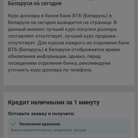
Беларуси на сегодня
5.4. Создание и предоставление персонализированной
Курс доллара в банке Банк ВТБ (Беларусь) в
рекламы пользователю.
Беларуси на сегодня выводится на странице. В
9.1. Технические (обязательные) файлы cookie, например,
данный момент лучший курс покупки доллара
применяемые при регистрации либо входе в систему, или
составляет отсутствует, лучший курс продажи -
для оставления отзыва либо комментария. Данные файлы
отсутствует. Для курсов каждого из отделения Банк
cookie используются в целях обеспечения корректной
ВТБ (Беларусь) в Беларуси отображается время
работы сайтов и полноценного использования его
обновления информации, однако, перед
функционала пользователем, не могут быть отключены в
посещением отделения банка, рекомендуем
системах. Вместе с тем, пользователь может настроить
уточнить курс доллара по телефону.
браузер, чтобы он блокировал такие файлы сookie или
уведомлял пользователя об их использовании — но в таком
случае некоторые разделы сайта могут не работать).
9.2. Функциональные файлы cookie, например,
Кредит наличными за 1 минуту
определяющие имя пользователя. Данные файлы cookie
используются для обеспечения работы некоторых
Оставьте заявку и получите:
дополнительных функций сайтов, например, для хранения
предпочтений пользователя, в том числе имени
Экономию времени
пользователя или выбора языка, и для предотвращения
Банки самостоятельно предложат лучшее
повторных прохождений опросов пользователями.