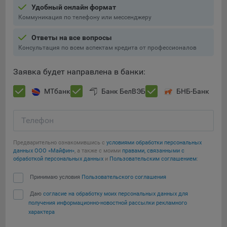
Удобный онлайн формат
Подобные функции улучшают условия работы
Коммуникация по телефону или мессенджеру
пользователей с сайтом.
9.3. Файлы cookie предпочтений, например, для настройки
Ответы на все вопросы
контента. Данные файлы cookie собирают информацию о
Консультация по всем аспектам кредита от профессионалов
выборе пользователя на сайте и его предпочтениях и
позволяют Обществу «запомнить» информацию о
Заявка будет направлена в банки:
выбранном пользователем городе и других местных
настройках для того, чтобы соответствующим образом
МТбанк
Банк БелВЭБ
БНБ-Банк
настраивать сайт.
9.4. Аналитические файлы cookie, например
Телефон
Яндекс.Метрика, Google Analytics. Данные файлы cookie
собирают информацию о том, как пользователь
Предварительно ознакомившись с
условиями обработки персональных
использовал сайты, и позволяют Обществу вносить в них
данных ООО «Майфин»
, а также с моими
правами, связанными с
обработкой персональных данных
и
Пользовательским соглашением
:
улучшения.
Сохранить мои изменения
Принимаю условия
Пользовательского соглашения
Аналитические файлы cookie показывают, какие страницы
сайта Общества посещаются чаще всего, помогают
Даю
согласие на обработку моих персональных данных для
Сохранить по умолчанию
выявлять трудности, возникающие при использовании
получения информационно-новостной рассылки рекламного
сайта, а также позволяют оценить эффективность
характера
рекламы. Благодаря этому у Общества есть возможность