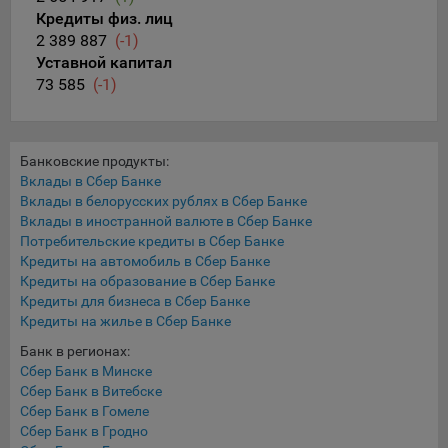
Подобные функции улучшают условия работы
Кредиты физ. лиц
пользователей с сайтом.
2 389 887
(-1)
Уставной капитал
9.3. Файлы cookie предпочтений, например, для настройки
73 585
(-1)
контента. Данные файлы cookie собирают информацию о
выборе пользователя на сайте и его предпочтениях и
позволяют Обществу «запомнить» информацию о
выбранном пользователем городе и других местных
Банковские продукты:
настройках для того, чтобы соответствующим образом
Вклады в Сбер Банке
настраивать сайт.
Вклады в белорусских рублях в Сбер Банке
Вклады в иностранной валюте в Сбер Банке
9.4. Аналитические файлы cookie, например
Потребительские кредиты в Сбер Банке
Яндекс.Метрика, Google Analytics. Данные файлы cookie
Кредиты на автомобиль в Сбер Банке
собирают информацию о том, как пользователь
Кредиты на образование в Сбер Банке
использовал сайты, и позволяют Обществу вносить в них
Кредиты для бизнеса в Сбер Банке
улучшения.
Кредиты на жилье в Сбер Банке
Банк в регионах:
Аналитические файлы cookie показывают, какие страницы
Сбер Банк в Минске
сайта Общества посещаются чаще всего, помогают
Сбер Банк в Витебске
выявлять трудности, возникающие при использовании
Сбер Банк в Гомеле
сайта, а также позволяют оценить эффективность
Сбер Банк в Гродно
рекламы. Благодаря этому у Общества есть возможность