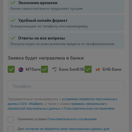
Экономию времени
Банки самостоятельно предложат лучшее
При этом, некоторые браузеры позволяют посещать
интернет-сайты в режиме «Инкогнито», чтобы ограничить
Удобный онлайн формат
хранимый на компьютере объем информации и
Коммуникация по телефону или мессенджеру
автоматически удалять сессионные файлы cookie. Кроме
того, субъект персональных данных может удалить ранее
Ответы на все вопросы
сохраненные файлов cookie выбрав соответствующую
Консультация по всем аспектам кредита от профессионалов
опцию в истории браузера.
Подробнее о параметрах управления можно ознакомиться,
Заявка будет направлена в банки:
перейдя по внешним ссылкам, ведущим на
соответствующие страницы сайтов основных браузеров:
МТбанк
Банк БелВЭБ
БНБ-Банк
Firefox
Телефон
Chrome
Сохранить мои изменения
Safari
Предварительно ознакомившись с
условиями обработки персональных
Сохранить по умолчанию
данных ООО «Майфин»
, а также с моими
правами, связанными с
Opera
обработкой персональных данных
и
Пользовательским соглашением
:
Microsoft Edge
Принимаю условия
Пользовательского соглашения
Internet Explorer
Даю
согласие на обработку моих персональных данных для