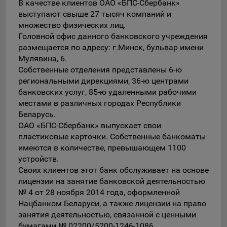
Сроки хранения обрабатываемых на сайтах Общества
В качестве клиентов ОАО «БПС-Сбербанк»
файлов cookie:
выступают свыше 27 тысяч компаний и
множество физических лиц.
Пользователи могут принять или отклонить все
Головной офис данного банковского учреждения
обрабатываемые на сайте файлы cookie. При этом
размещается по адресу: г.Минск, бульвар имени
корректная работа сайта возможна только в случае
Мулявина, 6.
использования необходимых файлов cookie. В случае их
Собственные отделения представлены 6-ю
отключения может потребоваться совершать повторный
региональными дирекциями, 36-ю центрами
выбор предпочтений куки, языковой версии сайта, а
банковских услуг, 85-ю удаленными рабочими
также могут некорректно отображаться некоторые
местами в различных городах Республики
версии страниц.
Беларусь.
Помимо настроек файлов cookie на сайте субъекты
ОАО «БПС-Сбербанк» выпускает свои
персональных данных могут принять или отклонить сбор
пластиковые карточки. Собственные банкоматы
всех или некоторых файлов cookie в настройках своего
имеются в количестве, превышающем 1100
браузера.
устройств.
5.1. Обеспечение удобства пользователей сайтов;
Своих клиентов этот банк обслуживает на основе
лицензии на занятие банковской деятельностью
5.2. Повышение качества функционирования сайтов, в том
№ 4 от 28 ноября 2014 года, оформленной
числе корректность их работы;
Нацбанком Беларуси, а также лицензии на право
занятия деятельностью, связанной с ценными
5.3. Сбор аналитической информации в обобщенном виде
бумагами № 02200/5200-1246-1086,
для оценки и дальнейшего улучшения работы сайтов;