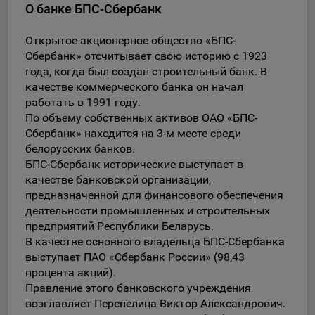
О банке БПС-Сбербанк
данные о пользователе в случае, если это разрешено в
настройках браузера пользователя (включено
сохранение файлов cookie и использование технологии
Открытое акционерное общество «БПС-
JavaScript).
Сбербанк» отсчитывает свою историю с 1923
года, когда был создан строительный банк. В
На сайтах обрабатываются следующие типы файлов
качестве коммерческого банка он начал
cookie:
работать в 1991 году.
Общество может использовать файлы cookie для
По объему собственных активов ОАО «БПС-
рекламирования услуг пользователям сайта
Сбербанк» находится на 3-м месте среди
«bankibel.by» на сторонних веб-сайтах. Например, если
белорусских банков.
пользователь посетит указанный сайт, то в дальнейшем
БПС-Сбербанк исторические выступает в
может встретить рекламу Общества на некоторых
качестве банковской организации,
сторонних веб-сайтах.
предназначенной для финансового обеспечения
Иногда Общество использует сторонние файлы cookie
деятельности промышленных и строительных
для отслеживания эффективности своих рекламных
предприятий Республики Беларусь.
объявлений. Такие файлы cookie, например, запоминают,
В качестве основного владельца БПС-Сбербанка
с помощью каких браузеров пользователи посещают
выступает ПАО «Сбербанк России» (98,43
сайты Общества. С помощью данной процедуры
процента акций).
Общество также регулирует и оценивает эффективность
Правление этого банковского учреждения
рекламной деятельности.
возглавляет Перепелица Виктор Александрович.