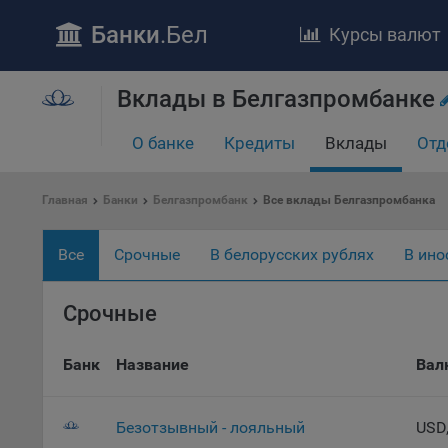
Банки
.Бел
Курсы валют
Вклады в Белгазпромбанке
ПОЛОЖЕ
Обще
О банке
Кредиты
Вклады
Отд
удел
отве
Главная
Банки
Белгазпромбанк
Все вклады Белгазпромбанка
Утве
«По
перс
Все
Срочные
В белорусских рублях
В ино
Бела
«За
Срочные
Поли
осу
Банк
Название
Вал
«ban
файл
проц
Безотзывный - лояльный
USD
Файл