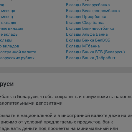
од
Вклады Беларусбанка
беспечение удобства пользователей сайтов;
3 месяца
Вклады Белагропромбанка
 месяц
Вклады Приорбанка
овышение качества функционирования сайтов, в том числе коррект
 вклады
Вклады Сбер Банка
оты;
ные вклады
Вклады Белинвестбанка
е вклады
Вклады Альфа Банка
бор аналитической информации в обобщенном виде для оценки и
вклады
Вклады Банка БелВЭБ
йшего улучшения работы сайтов;
р вкладов
Вклады МТбанка
ностранной валюте
Вклады Банка ВТБ (Беларусь)
оздание и предоставление персонализированной рекламы пользова
лорусских рублях
Вклады Банка Дабрабыт
ехнические (обязательные) файлы cookie, например, применяемые п
рации либо входе в систему, или для оставления отзыва либо
тария. Данные файлы cookie используются в целях обеспечения
тной работы сайтов и полноценного использования его функциона
руси
вателем, не могут быть отключены в системах. Вместе с тем, польз
настроить браузер, чтобы он блокировал такие файлы сookie или
мбанк в Беларуси, чтобы сохранить и приумножить накопле
лял пользователя об их использовании — но в таком случае некот
накопительными депозитами.
ы сайта могут не работать).
ывать в национальной и в иностранной валюте даже на и
ункциональные файлы cookie, например, определяющие имя пользо
ависимо от условий предлагаемых продуктов, банк
 файлы cookie используются для обеспечения работы некоторых
ладывать деньги под проценты на минимальный или
ительных функций сайтов, например, для хранения предпочтений