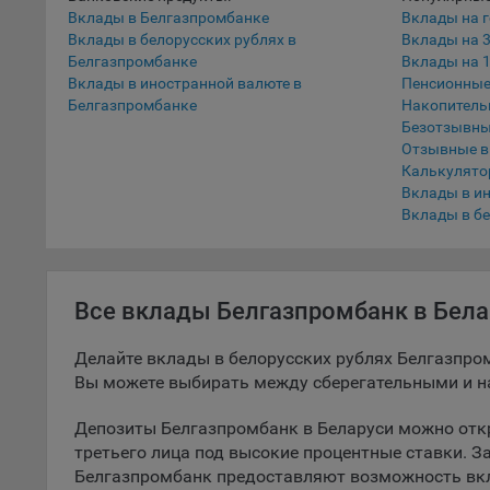
Вклады в Белгазпромбанке
Вклады на г
5.1. О
Вклады в белорусских рублях в
Вклады на 
Белгазпромбанке
Вклады на 1
5.2. П
Вклады в иностранной валюте в
Пенсионные
их раб
Белгазпромбанке
Накопитель
Безотзывны
5.3. С
Отзывные 
дальне
Калькулято
Вклады в и
5.4. С
Вклады в бе
9.1. Т
регист
коммен
коррек
Все вклады Белгазпромбанк в Бела
пользо
может 
Делайте вклады в белорусских рублях Белгазпро
уведом
Вы можете выбирать между сберегательными и 
раздел
Депозиты Белгазпромбанк в Беларуси можно откр
9.2. Ф
третьего лица под высокие процентные ставки. З
Данные
Белгазпромбанк предоставляют возможность вк
дополн