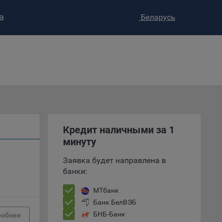
а
Беларусь
ство»
)
ке и
анных.
е
и
Кредит наличными за 1
ее –
минуту
Заявка будет направлена в
банки:
т
МТбанк
вать
Банк БелВЭБ
БНБ-Банк
робнее
е