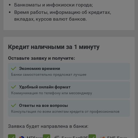
Банкоматы и инфокиоски города;
5.4. Создание и предоставление персонализированной
Время работы, информацию об кредитах,
рекламы пользователю.
вкладах, курсов валют банков.
9.1. Технические (обязательные) файлы cookie, например,
применяемые при регистрации либо входе в систему, или
для оставления отзыва либо комментария. Данные файлы
Кредит наличными за 1 минуту
cookie используются в целях обеспечения корректной
работы сайтов и полноценного использования его
Оставьте заявку и получите:
функционала пользователем, не могут быть отключены в
системах. Вместе с тем, пользователь может настроить
Экономию времени
браузер, чтобы он блокировал такие файлы сookie или
Банки самостоятельно предложат лучшее
уведомлял пользователя об их использовании — но в таком
случае некоторые разделы сайта могут не работать).
Удобный онлайн формат
Коммуникация по телефону или мессенджеру
9.2. Функциональные файлы cookie, например,
определяющие имя пользователя. Данные файлы cookie
Ответы на все вопросы
используются для обеспечения работы некоторых
Консультация по всем аспектам кредита от профессионалов
дополнительных функций сайтов, например, для хранения
предпочтений пользователя, в том числе имени
Заявка будет направлена в банки:
пользователя или выбора языка, и для предотвращения
повторных прохождений опросов пользователями.