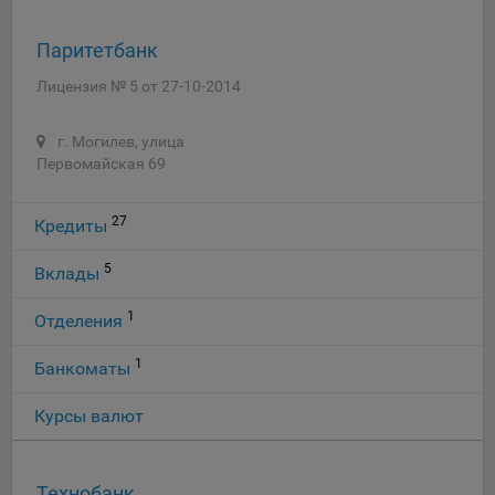
Яндекса рекламная сеть (Yandex Mobile Ads, ADFOX) -
сервис показа контекстной рекламы. Адрес: Yandex
Паритетбанк
Europe AG, Werftestrasse 4, CH-6005 Luzern, Switzerland.
Лицензия № 5 от 27-10-2014
Google Ads - сервис показа контекстной рекламы,
предоставляемый компанией Google Ireland Ltd, Gordon
г. Могилев, улица
House Barrow Street Dublin 4, D04E5W5 Ireland.
Первомайская 69
Сохранить мои изменения
27
Кредиты
Сохранить по умолчанию
5
Вклады
1
Отделения
1
Банкоматы
Курсы валют
Технобанк