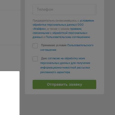
вий,
Телефон
 или
йта,
Предварительно ознакомившись с
условиями
обработки персональных данных ООО
«Майфин»
, а также с моими
правами,
связанными с обработкой персональных
данных
и
Пользовательским соглашением
:
Принимаю условия
Пользовательского
соглашения
ваемые
ie
Даю
согласие на обработку моих
персональных данных для получения
информационно-новостной рассылки
рекламного характера
Отправить заявку
, если
ение