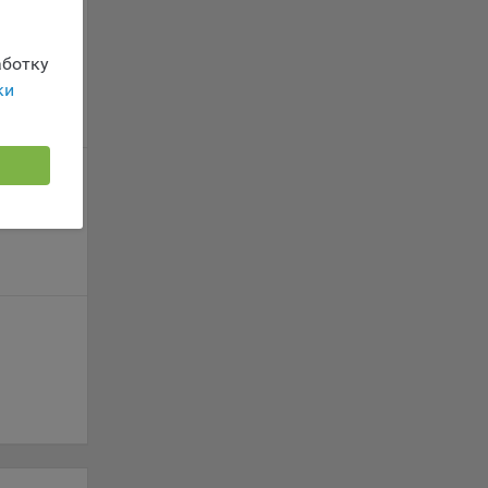
г
 если
ть
ботку
ки
я
ример,
ты
и
йте
лучае
ожет
вой
сии
ых