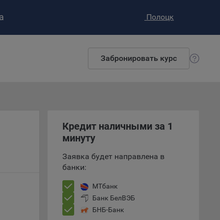
а
Полоцк
Забронировать курс
ство»
)
ке и
анных.
е
и
Кредит наличными за 1
ее –
минуту
Заявка будет направлена в
банки:
т
вать
МТбанк
Банк БелВЭБ
БНБ-Банк
е