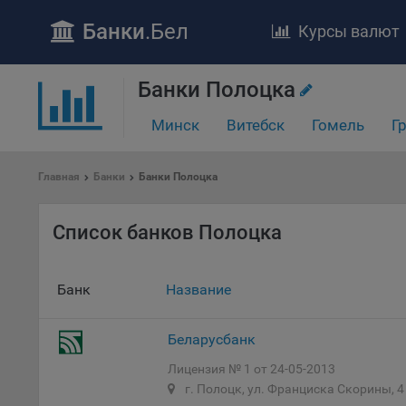
Банки
.Бел
Курсы валют
ПОЛОЖЕ
Банки Полоцка
Обще
Минск
Витебск
Гомель
Г
удел
отве
Главная
Банки
Банки Полоцка
Утве
«По
перс
Список банков Полоцка
Бела
«За
Поли
Банк
Название
осу
«ban
Беларусбанк
файл
проц
Лицензия № 1 от 24-05-2013
Файл
г. Полоцк, ул. Франциска Скорины, 4