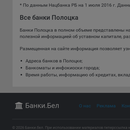
* По данным Нацбанка РБ на 1 июля 2016 г. Данны
5.1. О
5.2. П
Все банки Полоцка
их раб
Банки Полоцка в полном объеме представлены на
5.3. С
полезной информацией об уставном капитале, р
дальне
Размещенная на сайте информация позволяет узн
5.4. С
9.1. Т
Адреса банков в Полоцке;
регист
Банкоматы и инфокиоски города;
коммен
Время работы, информацию об кредитах, вклад
коррек
пользо
может 
уведом
раздел
Банки
.Бел
О нас
Реклама
Кон
9.2. Ф
Данные
дополн
© 2026 Банки.бел. При использовании материалов гиперссылка н