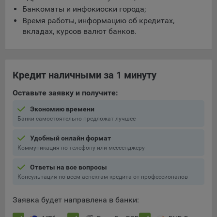
Банкоматы и инфокиоски города;
5.4. Создание и предоставление персонализированной
Время работы, информацию об кредитах,
рекламы пользователю.
вкладах, курсов валют банков.
9.1. Технические (обязательные) файлы cookie, например,
применяемые при регистрации либо входе в систему, или
для оставления отзыва либо комментария. Данные файлы
Кредит наличными за 1 минуту
cookie используются в целях обеспечения корректной
работы сайтов и полноценного использования его
Оставьте заявку и получите:
функционала пользователем, не могут быть отключены в
системах. Вместе с тем, пользователь может настроить
Экономию времени
браузер, чтобы он блокировал такие файлы сookie или
Банки самостоятельно предложат лучшее
уведомлял пользователя об их использовании — но в таком
случае некоторые разделы сайта могут не работать).
Удобный онлайн формат
Коммуникация по телефону или мессенджеру
9.2. Функциональные файлы cookie, например,
определяющие имя пользователя. Данные файлы cookie
Ответы на все вопросы
используются для обеспечения работы некоторых
Консультация по всем аспектам кредита от профессионалов
дополнительных функций сайтов, например, для хранения
предпочтений пользователя, в том числе имени
Заявка будет направлена в банки:
пользователя или выбора языка, и для предотвращения
повторных прохождений опросов пользователями.