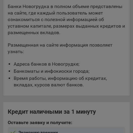
составить представление о тенденциях использования
Банки Новогрудка в полном объеме представлены
сайта в целом. Общество использует информацию для
на сайте, где каждый пользователь может
анализа трафика на сайтах.
ознакомиться с полезной информацией об
уставном капитале, размерах выданных кредитов и
9.5. Файлы cookie, применяемые для определения целевой
размещенных вкладов.
аудитории и в рекламных целях, например Яндекс.Метрика,
Google Analytics.
Размещенная на сайте информация позволяет
Технические/Функциональные, хранятся не более года;
узнать:
Необходимые для функционирования веб-аналитических
Адреса банков в Новогрудке;
платформ «Google Analytics», «Яндекс.Метрика»
Банкоматы и инфокиоски города;
(статистические), установлены на сервере Общества и не
Время работы, информацию об кредитах,
передаются третьим лицам, часть из которых хранятся во
вкладах, курсов валют банков.
время пользования сайтом;
Остальные - не более года.
Отключение аналитических файлов cookie не позволяет
Кредит наличными за 1 минуту
определять предпочтения пользователей сайта, в том числе
наиболее и наименее популярные страницы и принимать
Оставьте заявку и получите:
меры по совершенствованию работы сайта исходя из
предпочтений пользователей.
Экономию времени