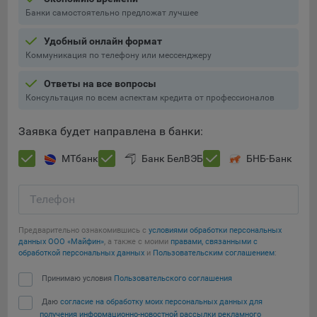
Банки самостоятельно предложат лучшее
При этом, некоторые браузеры позволяют посещать
интернет-сайты в режиме «Инкогнито», чтобы ограничить
Удобный онлайн формат
хранимый на компьютере объем информации и
Коммуникация по телефону или мессенджеру
автоматически удалять сессионные файлы cookie. Кроме
того, субъект персональных данных может удалить ранее
Ответы на все вопросы
сохраненные файлов cookie выбрав соответствующую
Консультация по всем аспектам кредита от профессионалов
опцию в истории браузера.
Заявка будет направлена в банки:
Подробнее о параметрах управления можно ознакомиться,
перейдя по внешним ссылкам, ведущим на
МТбанк
Банк БелВЭБ
БНБ-Банк
соответствующие страницы сайтов основных браузеров:
Firefox
Телефон
Сохранить мои изменения
Chrome
Предварительно ознакомившись с
условиями обработки персональных
Safari
Сохранить по умолчанию
данных ООО «Майфин»
, а также с моими
правами, связанными с
обработкой персональных данных
и
Пользовательским соглашением
:
Opera
Microsoft Edge
Принимаю условия
Пользовательского соглашения
Internet Explorer
Даю
согласие на обработку моих персональных данных для
получения информационно-новостной рассылки рекламного