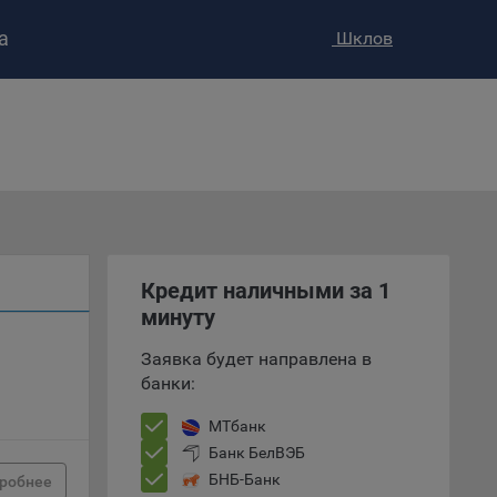
а
Шклов
ство»
)
ке и
анных.
е
и
Кредит наличными за 1
ее –
минуту
Заявка будет направлена в
банки:
т
вать
МТбанк
Банк БелВЭБ
е
БНБ-Банк
робнее