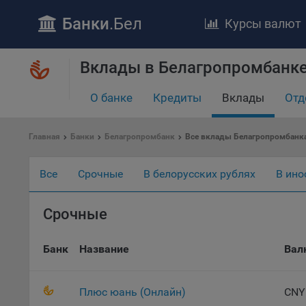
Банки
.Бел
Курсы валют
ПОЛОЖЕ
Вклады в Белагропромбанк
Обще
О банке
Кредиты
Вклады
Отд
удел
отве
Главная
Банки
Белагропромбанк
Все вклады Белагропромбанк
Утве
«По
перс
Все
Срочные
В белорусских рублях
В ино
Бела
«За
Срочные
Поли
осу
«ban
Банк
Название
Вал
файл
проц
Плюс юань (Онлайн)
CNY
Файл