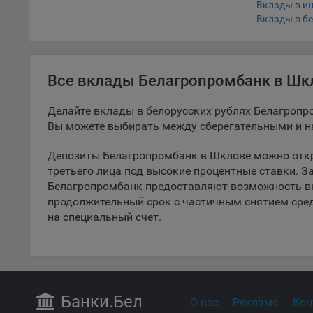
Вклады в и
5.1. О
Вклады в бе
5.2. П
их раб
Все вклады Белагропромбанк в Шк
5.3. С
дальне
Делайте вклады в белорусских рублях Белагропр
5.4. С
Вы можете выбирать между сберегательными и 
9.1. Т
Депозиты Белагропромбанк в Шклове можно откр
регист
третьего лица под высокие процентные ставки. З
коммен
Белагропромбанк предоставляют возможность в
коррек
продолжительный срок с частичным снятием сре
пользо
на специальный счет.
может 
уведом
раздел
9.2. Ф
Данные
Банки
.Бел
О нас
Реклама
Кон
дополн