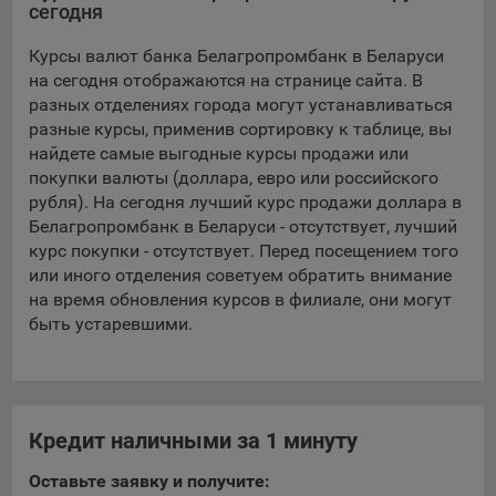
сегодня
5.4. Создание и предоставление персонализированной
Курсы валют банка Белагропромбанк в Беларуси
рекламы пользователю.
на сегодня отображаются на странице сайта. В
9.1. Технические (обязательные) файлы cookie, например,
разных отделениях города могут устанавливаться
применяемые при регистрации либо входе в систему, или
разные курсы, применив сортировку к таблице, вы
для оставления отзыва либо комментария. Данные файлы
найдете самые выгодные курсы продажи или
cookie используются в целях обеспечения корректной
покупки валюты (доллара, евро или российского
работы сайтов и полноценного использования его
рубля). На сегодня лучший курс продажи доллара в
функционала пользователем, не могут быть отключены в
Белагропромбанк в Беларуси - отсутствует, лучший
системах. Вместе с тем, пользователь может настроить
курс покупки - отсутствует. Перед посещением того
браузер, чтобы он блокировал такие файлы сookie или
или иного отделения советуем обратить внимание
уведомлял пользователя об их использовании — но в таком
на время обновления курсов в филиале, они могут
случае некоторые разделы сайта могут не работать).
быть устаревшими.
9.2. Функциональные файлы cookie, например,
определяющие имя пользователя. Данные файлы cookie
используются для обеспечения работы некоторых
дополнительных функций сайтов, например, для хранения
Кредит наличными за 1 минуту
предпочтений пользователя, в том числе имени
пользователя или выбора языка, и для предотвращения
Оставьте заявку и получите:
повторных прохождений опросов пользователями.