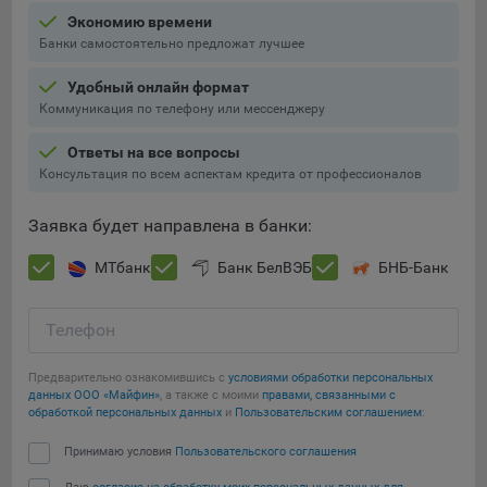
Подобные функции улучшают условия работы
Экономию времени
пользователей с сайтом.
Банки самостоятельно предложат лучшее
9.3. Файлы cookie предпочтений, например, для настройки
Удобный онлайн формат
контента. Данные файлы cookie собирают информацию о
Коммуникация по телефону или мессенджеру
выборе пользователя на сайте и его предпочтениях и
позволяют Обществу «запомнить» информацию о
Ответы на все вопросы
выбранном пользователем городе и других местных
Консультация по всем аспектам кредита от профессионалов
настройках для того, чтобы соответствующим образом
настраивать сайт.
Заявка будет направлена в банки:
9.4. Аналитические файлы cookie, например
МТбанк
Банк БелВЭБ
БНБ-Банк
Яндекс.Метрика, Google Analytics. Данные файлы cookie
собирают информацию о том, как пользователь
использовал сайты, и позволяют Обществу вносить в них
Телефон
улучшения.
Предварительно ознакомившись с
условиями обработки персональных
Аналитические файлы cookie показывают, какие страницы
данных ООО «Майфин»
, а также с моими
правами, связанными с
сайта Общества посещаются чаще всего, помогают
обработкой персональных данных
и
Пользовательским соглашением
:
выявлять трудности, возникающие при использовании
Сохранить мои изменения
сайта, а также позволяют оценить эффективность
Принимаю условия
Пользовательского соглашения
рекламы. Благодаря этому у Общества есть возможность