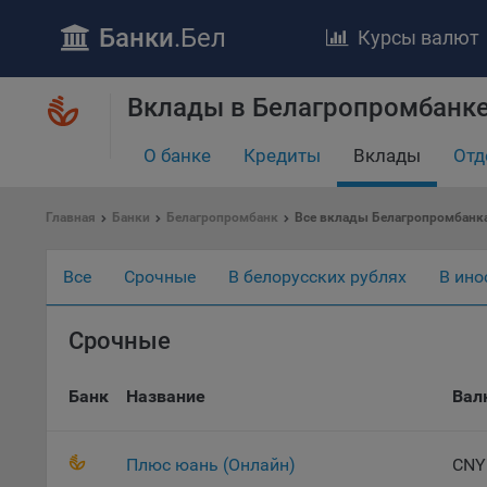
Банки
.Бел
Курсы валют
ПОЛОЖЕ
Вклады в Белагропромбанке
Обще
О банке
Кредиты
Вклады
Отд
удел
отве
Главная
Банки
Белагропромбанк
Все вклады Белагропромбанк
Утве
«По
перс
Все
Срочные
В белорусских рублях
В ино
Бела
«За
Срочные
Поли
осу
«ban
Банк
Название
Вал
файл
проц
Плюс юань (Онлайн)
CNY
Файл