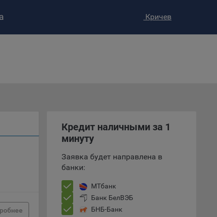
а
Кричев
ство»
)
ке и
анных.
е
и
Кредит наличными за 1
ее –
минуту
Заявка будет направлена в
банки:
т
вать
МТбанк
Банк БелВЭБ
е
БНБ-Банк
робнее