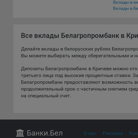
Вклады в и
5.1. О
Вклады в бе
5.2. П
их раб
Все вклады Белагропромбанк в Кр
5.3. С
дальне
Делайте вклады в белорусских рублях Белагропр
5.4. С
Вы можете выбирать между сберегательными и 
9.1. Т
Депозиты Белагропромбанк в Кричеве можно отк
регист
третьего лица под высокие процентные ставки. З
коммен
Белагропромбанк предоставляют возможность в
коррек
продолжительный срок с частичным снятием сре
пользо
на специальный счет.
может 
уведом
раздел
9.2. Ф
Данные
Банки
.Бел
О нас
Реклама
Кон
дополн