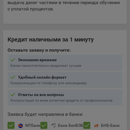
выдача денег частями в течение периода обучения
с уплатой процентов.
5.4. Создание и предоставление персонализированной
рекламы пользователю.
9.1. Технические (обязательные) файлы cookie, например,
применяемые при регистрации либо входе в систему, или
Кредит наличными за 1 минуту
для оставления отзыва либо комментария. Данные файлы
cookie используются в целях обеспечения корректной
Оставьте заявку и получите:
работы сайтов и полноценного использования его
функционала пользователем, не могут быть отключены в
Экономию времени
системах. Вместе с тем, пользователь может настроить
Банки самостоятельно предложат лучшее
браузер, чтобы он блокировал такие файлы сookie или
уведомлял пользователя об их использовании — но в таком
Удобный онлайн формат
случае некоторые разделы сайта могут не работать).
Коммуникация по телефону или мессенджеру
9.2. Функциональные файлы cookie, например,
Ответы на все вопросы
определяющие имя пользователя. Данные файлы cookie
Консультация по всем аспектам кредита от профессионалов
используются для обеспечения работы некоторых
дополнительных функций сайтов, например, для хранения
Заявка будет направлена в банки:
предпочтений пользователя, в том числе имени
пользователя или выбора языка, и для предотвращения
МТбанк
Банк БелВЭБ
БНБ-Банк
повторных прохождений опросов пользователями.