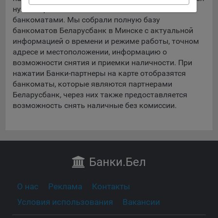
данные о пользователе в случае, если это разрешено в
нужный район Минска с отмеченными
настройках браузера пользователя (включено
банкоматами. Мы собрали полную базу
сохранение файлов cookie и использование технологии
банкоматов Беларусбанк в Минске с актуальной
JavaScript).
информацией о времени и режиме работы, точном
адресе и местоположении, информацию о
На сайтах обрабатываются следующие типы файлов
возможности снятия и приемки наличности. При
cookie:
нажатии Банки-партнеры на карте отобразятся
Общество может использовать файлы cookie для
банкоматы, которые являются партнерами
рекламирования услуг пользователям сайта
Беларусбанк, через них также предоставляется
«bankibel.by» на сторонних веб-сайтах. Например, если
возможность снять наличные без комиссии.
пользователь посетит указанный сайт, то в дальнейшем
может встретить рекламу Общества на некоторых
сторонних веб-сайтах.
Сохранить мои изменения
Иногда Общество использует сторонние файлы cookie
Сохранить по умолчанию
для отслеживания эффективности своих рекламных
Банки
.Бел
объявлений. Такие файлы cookie, например, запоминают,
с помощью каких браузеров пользователи посещают
сайты Общества. С помощью данной процедуры
О нас
Реклама
Контакты
Общество также регулирует и оценивает эффективность
Условия использования
Вакансии
рекламной деятельности.