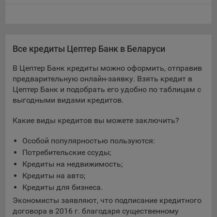
составить представление о тенденциях использования
сайта в целом. Общество использует информацию для
анализа трафика на сайтах.
9.5. Файлы cookie, применяемые для определения целевой
Все кредиты Цептер Банк в Беларуси
аудитории и в рекламных целях, например Яндекс.Метрика,
Google Analytics.
В Цептер Банк кредиты можно оформить, отправив
предварительную онлайн-заявку. Взять кредит в
Технические/Функциональные, хранятся не более года;
Цептер Банк и подобрать его удобно по таблицам с
Необходимые для функционирования веб-аналитических
выгодными видами кредитов.
платформ «Google Analytics», «Яндекс.Метрика»
(статистические), установлены на сервере Общества и не
Какие виды кредитов вы можете заключить?
передаются третьим лицам, часть из которых хранятся во
время пользования сайтом;
Особой популярностью пользуются:
Потребительские ссуды;
Остальные - не более года.
Кредиты на недвижимость;
Отключение аналитических файлов cookie не позволяет
Кредиты на авто;
определять предпочтения пользователей сайта, в том числе
Кредиты для бизнеса.
наиболее и наименее популярные страницы и принимать
Экономисты заявляют, что подписание кредитного
меры по совершенствованию работы сайта исходя из
договора в 2016 г. благодаря существенному
предпочтений пользователей.