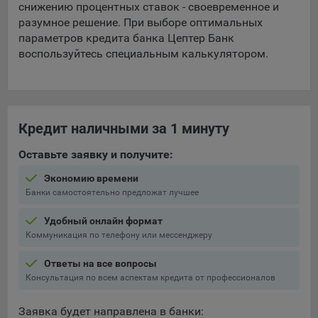
снижению процентных ставок - своевременное и
разумное решение. При выборе оптимальных
При этом, некоторые браузеры позволяют посещать
интернет-сайты в режиме «Инкогнито», чтобы ограничить
параметров кредита банка Цептер Банк
хранимый на компьютере объем информации и
воспользуйтесь специальным калькулятором.
автоматически удалять сессионные файлы cookie. Кроме
того, субъект персональных данных может удалить ранее
сохраненные файлов cookie выбрав соответствующую
опцию в истории браузера.
Кредит наличными за 1 минуту
Подробнее о параметрах управления можно ознакомиться,
перейдя по внешним ссылкам, ведущим на
Оставьте заявку и получите:
соответствующие страницы сайтов основных браузеров:
Экономию времени
Firefox
Банки самостоятельно предложат лучшее
Chrome
Удобный онлайн формат
Коммуникация по телефону или мессенджеру
Safari
Opera
Ответы на все вопросы
Консультация по всем аспектам кредита от профессионалов
Microsoft Edge
Internet Explorer
Заявка будет направлена в банки: