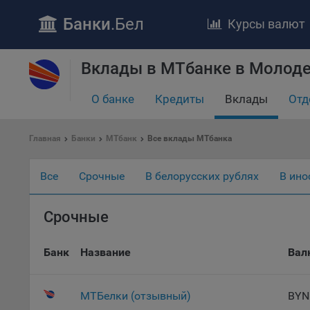
Банки
.Бел
Курсы валют
Вклады в МТбанке в Молод
ПОЛОЖЕ
Обще
О банке
Кредиты
Вклады
Отд
удел
отве
Главная
Банки
МТбанк
Все вклады МТбанка
Утве
«По
перс
Все
Срочные
В белорусских рублях
В ино
Бела
«За
Срочные
Поли
осу
Банк
Название
Вал
«ban
файл
проц
МТБелки (отзывный)
BYN
Файл