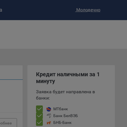
а
Молодечно
ство»
)
ке и
анных.
е
и
Кредит наличными за 1
ее –
минуту
Заявка будет направлена в
банки:
т
МТбанк
вать
Банк БелВЭБ
БНБ-Банк
робнее
е