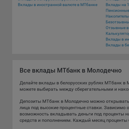
Вклады в иностранной валюте в МТбанке
Вклады на 1
5.1. О
Пенсионные
Накопитель
5.2. П
Безотзывны
их раб
Отзывные 
Калькулято
5.3. С
Вклады в и
дальне
Вклады в бе
5.4. С
9.1. Т
регист
Все вклады МТбанк в Молодечно
коммен
коррек
Делайте вклады в белорусских рублях МТбанк в 
пользо
можете выбирать между сберегательными и нако
может 
уведом
Депозиты МТбанк в Молодечно можно открывать 
раздел
лица под высокие процентные ставки. Зависимо 
возможность вкладывать деньги под проценты н
9.2. Ф
средств и пополнением. Каждый месяц проценты 
Данные
дополн