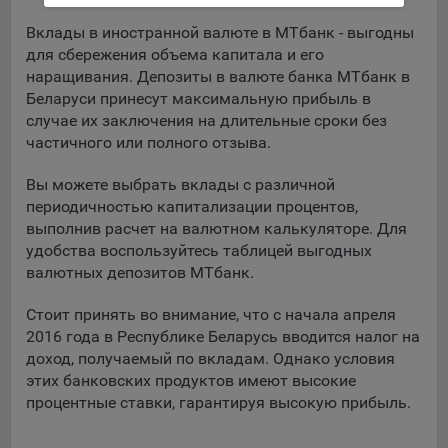
Вклады в иностранной валюте в МТбанк - выгодны
5.4. Создание и предоставление персонализированной
для сбережения объема капитала и его
рекламы пользователю.
наращивания. Депозиты в валюте банка МТбанк в
9.1. Технические (обязательные) файлы cookie, например,
Беларуси принесут максимальную прибыль в
применяемые при регистрации либо входе в систему, или
случае их заключения на длительные сроки без
для оставления отзыва либо комментария. Данные файлы
частичного или полного отзыва.
cookie используются в целях обеспечения корректной
работы сайтов и полноценного использования его
Вы можете выбрать вклады с различной
функционала пользователем, не могут быть отключены в
периодичностью капитализации процентов,
системах. Вместе с тем, пользователь может настроить
выполнив расчет на валютном калькуляторе. Для
браузер, чтобы он блокировал такие файлы сookie или
удобства воспользуйтесь таблицей выгодных
уведомлял пользователя об их использовании — но в таком
валютных депозитов МТбанк.
случае некоторые разделы сайта могут не работать).
Стоит принять во внимание, что с начала апреля
9.2. Функциональные файлы cookie, например,
2016 года в Республике Беларусь вводится налог на
определяющие имя пользователя. Данные файлы cookie
доход, получаемый по вкладам. Однако условия
используются для обеспечения работы некоторых
дополнительных функций сайтов, например, для хранения
этих банковских продуктов имеют высокие
предпочтений пользователя, в том числе имени
процентные ставки, гарантируя высокую прибыль.
пользователя или выбора языка, и для предотвращения
повторных прохождений опросов пользователями.