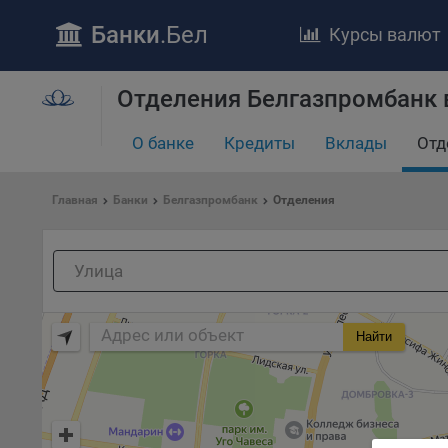
Банки
.Бел
Курсы валют
ПОЛОЖЕ
Отделения Белгазпромбанк 
Обще
удел
отве
О банке
Кредиты
Вклады
Отд
Утве
«По
Главная
Банки
Белгазпромбанк
Отделения
перс
Бела
«За
Поли
осу
«ban
Найти
файл
проц
Файл
комп
указ