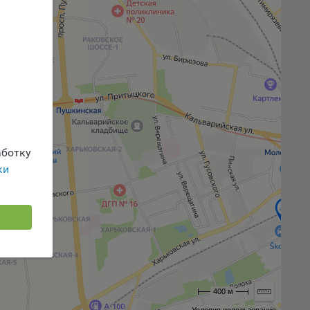
 или
йта,
ваемые
ie
ботку
ки
, если
ение
400 м
г