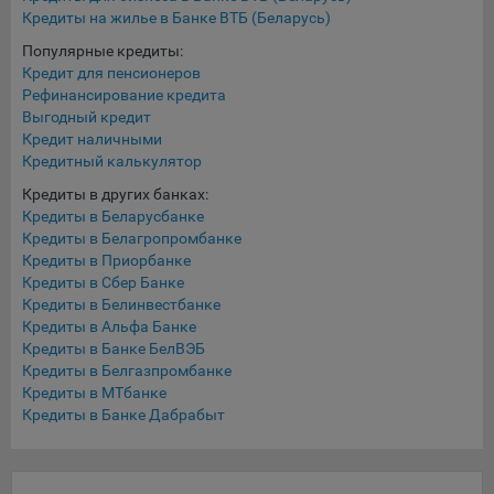
конфиденциальности Яндекс
.
Кредиты на жилье в Банке ВТБ (Беларусь)
Google Analytics – сервис веб-аналитики,
Популярные кредиты:
предоставляемый компанией Google, Inc. Адрес: Google,
Кредит для пенсионеров
Google Data Protection Office, 1600 Amphitheatre Pkwy,
Рефинансирование кредита
Mountain View, CA 94043, USA.
Политика
Выгодный кредит
конфиденциальности Google.
Кредит наличными
Кредитный калькулятор
Matomo — это система веб-аналитики, которая позволяет
Кредиты в других банках:
следит за доступностью сервисов, предоставляемых
Кредиты в Беларусбанке
myfin.by.
Кредиты в Белагропромбанке
Адрес: ООО «Рэкун технолоджи», 220069 г. Минск, пр-т
Кредиты в Приорбанке
Дзержинского, д.3Б, пом.44.
Кредиты в Сбер Банке
Пиксель VK Рекламы - сервис позволяет показывать
Кредиты в Белинвестбанке
рекламу на площадке VK пользователям, которые
Кредиты в Альфа Банке
посещали сайт.
Кредиты в Банке БелВЭБ
Адрес: ООО «ВК», РФ, 125167, г. Москва, Ленинградский
Кредиты в Белгазпромбанке
проспект, д. 39, стр. 79, БЦ «SkyLight».
Кредиты в МТбанке
Кредиты в Банке Дабрабыт
Технические настройки
Технические настройки хранят технические данные вашего