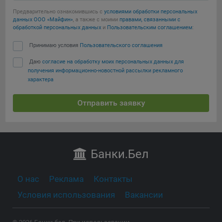
Предварительно ознакомившись с
условиями обработки персональных
данных ООО «Майфин»
, а также с моими
правами, связанными с
обработкой персональных данных
и
Пользовательским соглашением
:
Принимаю условия
Пользовательского соглашения
Даю
согласие на обработку моих персональных данных для
получения информационно-новостной рассылки рекламного
характера
Отправить заявку
Банки
.Бел
О нас
Реклама
Контакты
Условия использования
Вакансии