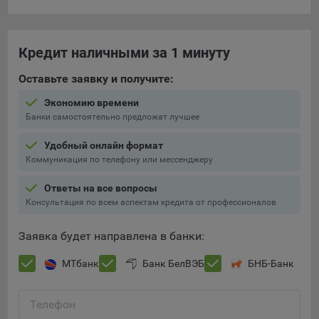
Яндекса рекламная сеть (Yandex Mobile Ads, ADFOX) -
сервис показа контекстной рекламы. Адрес: Yandex
Europe AG, Werftestrasse 4, CH-6005 Luzern, Switzerland.
Кредит наличными за 1 минуту
Google Ads - сервис показа контекстной рекламы,
Оставьте заявку и получите:
предоставляемый компанией Google Ireland Ltd, Gordon
House Barrow Street Dublin 4, D04E5W5 Ireland.
Экономию времени
Банки самостоятельно предложат лучшее
Сохранить мои изменения
Удобный онлайн формат
Коммуникация по телефону или мессенджеру
Сохранить по умолчанию
Ответы на все вопросы
Консультация по всем аспектам кредита от профессионалов
Заявка будет направлена в банки:
МТбанк
Банк БелВЭБ
БНБ-Банк
Телефон