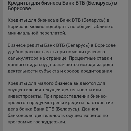
выбора (например, языкового). Техническая аналитика
Кредиты для бизнеса Банк ВТБ (Беларусь) в
используется для обеспечения корректной работы сайта.
Борисове
Компании, которой мы поручаем обработку данных для
Кредиты для бизнеса в Банк ВТБ (Беларусь) в
данной цели:
Борисове можно подобрать по общей таблице с
минимальной переплатой.
Сервис хранения информации, предоставляемый
компанией, согласно договора аренды ООО «Рэкун
Бизнес-кредиты Банк ВТБ (Беларусь) в Борисове
технолоджи», 220069 г. Минск, пр-т Дзержинского, д.3Б,
удобно рассчитывать при помощи целевого
пом.44.
калькулятора на странице. Процентные ставки
Рекламные Cookie
данного вида ссуд назначаются исходя из рода
деятельности субъекта и сроков кредитования
Отключение рекламных cookie-файлы не позволит
принимать меры по совершенствованию работы
Кредиты для малого бизнеса выдаются для
Сайта, исходя из предпочтений пользователя, а также
осуществления текущей деятельности или
осуществлять подбор рекламы, иных рекламных
инвестпроекты. При предоставлении бизнес-
материалов по наиболее актуальному, подходящему
проектов предусмотрены кредиты на открытие
назначению для каждого конкретного пользователя.
дела банка Банк ВТБ (Беларусь). Данная
банковская деятельность осуществляется по
Компании, которым мы поручаем обработку данных для
программе господдержки.
данной цели: