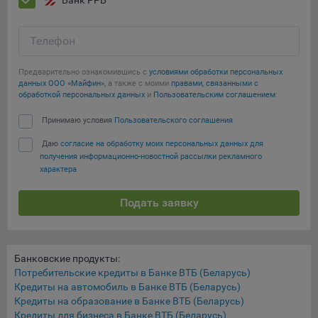
Банк РРБ
16. Пользователь всегда может направить сообщение с
имеющимся у него вопросом, в части использования
файлов сookie, на электронную почту Общества:
Телефон
info@myfin.by
Предварительно ознакомившись с
условиями обработки персональных
Аналитические Cookie
данных ООО «Майфин»
, а также с моими
правами, связанными с
обработкой персональных данных
и
Пользовательским соглашением
:
Отключение аналитических cookie-файлов не позволит
Принимаю условия
Пользовательского соглашения
определять предпочтения пользователей Сайта, в том
числе наиболее и наименее популярные страницы и
Даю
согласие на обработку моих персональных данных для
принимать меры по совершенствованию работы Сайта
получения информационно-новостной рассылки рекламного
исходя из предпочтений пользователей
характера
Статистические куки позволяют определять предпочтения
Подать заявку
пользователей сайта.
Компании, которым мы поручаем обработку
статистических cookies:
Банковские продукты:
Потребительские кредиты в Банке ВТБ (Беларусь)
Яндекс Метрика – сервис веб-аналитики,
Кредиты на автомобиль в Банке ВТБ (Беларусь)
предоставляемый ООО «Яндекс». Адрес: г. Москва, ул.
Кредиты на образование в Банке ВТБ (Беларусь)
Льва Толстого, д. 16, 119021.
Политика
Кредиты для бизнеса в Банке ВТБ (Беларусь)