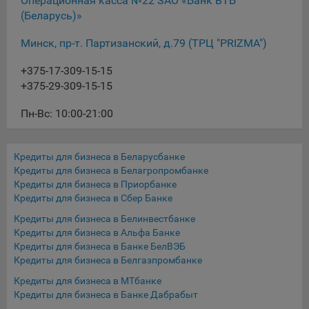
Операционная касса №22 ЗАО «Банк ВТБ
16. Пользователь всегда может направить сообщение с
(Беларусь)»
имеющимся у него вопросом, в части использования
файлов сookie, на электронную почту Общества:
Минск, пр-т. Партизанский, д.79 (ТРЦ "PRIZMA")
info@myfin.by
+375-17-309-15-15
Аналитические Cookie
+375-29-309-15-15
Отключение аналитических cookie-файлов не позволит
Пн-Вс: 10:00-21:00
определять предпочтения пользователей Сайта, в том
числе наиболее и наименее популярные страницы и
принимать меры по совершенствованию работы Сайта
Кредиты для бизнеса в Беларусбанке
исходя из предпочтений пользователей
Кредиты для бизнеса в Белагропромбанке
Кредиты для бизнеса в Приорбанке
Статистические куки позволяют определять предпочтения
Кредиты для бизнеса в Сбер Банке
пользователей сайта.
Кредиты для бизнеса в Белинвестбанке
Кредиты для бизнеса в Альфа Банке
Компании, которым мы поручаем обработку
Кредиты для бизнеса в Банке БелВЭБ
статистических cookies:
Кредиты для бизнеса в Белгазпромбанке
Яндекс Метрика – сервис веб-аналитики,
Кредиты для бизнеса в МТбанке
предоставляемый ООО «Яндекс». Адрес: г. Москва, ул.
Кредиты для бизнеса в Банке Дабрабыт
Льва Толстого, д. 16, 119021.
Политика