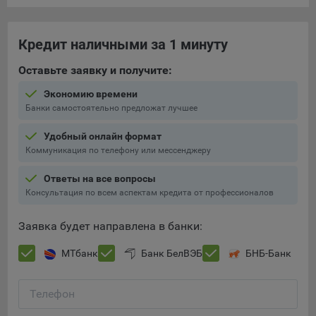
конфиденциальности Яндекс
.
Google Analytics – сервис веб-аналитики,
Кредит наличными за 1 минуту
предоставляемый компанией Google, Inc. Адрес: Google,
Google Data Protection Office, 1600 Amphitheatre Pkwy,
Оставьте заявку и получите:
Mountain View, CA 94043, USA.
Политика
конфиденциальности Google.
Экономию времени
Банки самостоятельно предложат лучшее
Matomo — это система веб-аналитики, которая позволяет
следит за доступностью сервисов, предоставляемых
Удобный онлайн формат
myfin.by.
Коммуникация по телефону или мессенджеру
Адрес: ООО «Рэкун технолоджи», 220069 г. Минск, пр-т
Дзержинского, д.3Б, пом.44.
Ответы на все вопросы
Пиксель VK Рекламы - сервис позволяет показывать
Консультация по всем аспектам кредита от профессионалов
рекламу на площадке VK пользователям, которые
посещали сайт.
Заявка будет направлена в банки:
Адрес: ООО «ВК», РФ, 125167, г. Москва, Ленинградский
проспект, д. 39, стр. 79, БЦ «SkyLight».
МТбанк
Банк БелВЭБ
БНБ-Банк
Технические настройки
Телефон
Технические настройки хранят технические данные вашего