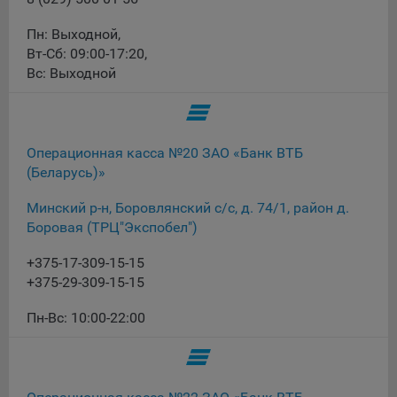
При этом, некоторые браузеры позволяют посещать
Пн: Выходной
,
интернет-сайты в режиме «Инкогнито», чтобы ограничить
Вт-Сб: 09:00-17:20
,
хранимый на компьютере объем информации и
Вс: Выходной
автоматически удалять сессионные файлы cookie. Кроме
того, субъект персональных данных может удалить ранее
сохраненные файлов cookie выбрав соответствующую
опцию в истории браузера.
Операционная касса №20 ЗАО «Банк ВТБ
(Беларусь)»
Подробнее о параметрах управления можно ознакомиться,
перейдя по внешним ссылкам, ведущим на
Минский р-н, Боровлянский с/с, д. 74/1, район д.
соответствующие страницы сайтов основных браузеров:
Боровая (ТРЦ"Экспобел")
Firefox
+375-17-309-15-15
Chrome
+375-29-309-15-15
Safari
Пн-Вс: 10:00-22:00
Opera
Microsoft Edge
Internet Explorer