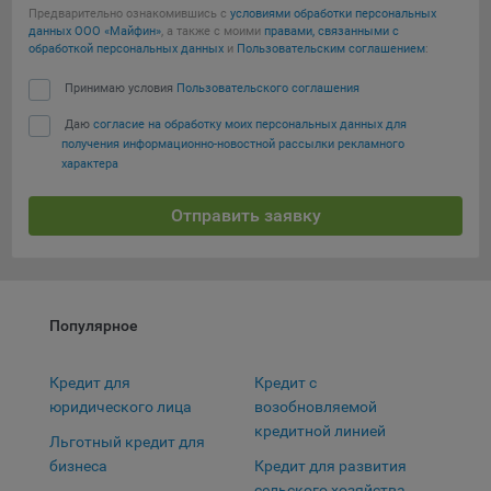
выбора (например, языкового). Техническая аналитика
Предварительно ознакомившись с
условиями обработки персональных
используется для обеспечения корректной работы сайта.
данных ООО «Майфин»
, а также с моими
правами, связанными с
обработкой персональных данных
и
Пользовательским соглашением
:
Компании, которой мы поручаем обработку данных для
данной цели:
Принимаю условия
Пользовательского соглашения
Сервис хранения информации, предоставляемый
Даю
согласие на обработку моих персональных данных для
получения информационно-новостной рассылки рекламного
компанией, согласно договора аренды ООО «Рэкун
характера
технолоджи», 220069 г. Минск, пр-т Дзержинского, д.3Б,
пом.44.
Отправить заявку
Рекламные Cookie
Сохранить мои изменения
Отключение рекламных cookie-файлы не позволит
Сохранить по умолчанию
принимать меры по совершенствованию работы
Популярное
Сайта, исходя из предпочтений пользователя, а также
осуществлять подбор рекламы, иных рекламных
материалов по наиболее актуальному, подходящему
Кредит для
Кредит с
назначению для каждого конкретного пользователя.
юридического лица
возобновляемой
кредитной линией
Льготный кредит для
Компании, которым мы поручаем обработку данных для
бизнеса
Кредит для развития
данной цели:
сельского хозяйства