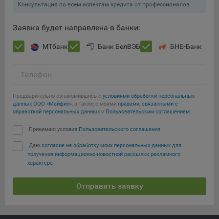
Консультация по всем аспектам кредита от профессионалов
При этом, некоторые браузеры позволяют посещать
интернет-сайты в режиме «Инкогнито», чтобы ограничить
Заявка будет направлена в банки:
хранимый на компьютере объем информации и
автоматически удалять сессионные файлы cookie. Кроме
МТбанк
Банк БелВЭБ
БНБ-Банк
того, субъект персональных данных может удалить ранее
сохраненные файлов cookie выбрав соответствующую
Телефон
опцию в истории браузера.
Сохранить мои изменения
Подробнее о параметрах управления можно ознакомиться,
Предварительно ознакомившись с
условиями обработки персональных
перейдя по внешним ссылкам, ведущим на
данных ООО «Майфин»
, а также с моими
правами, связанными с
Сохранить по умолчанию
обработкой персональных данных
и
Пользовательским соглашением
:
соответствующие страницы сайтов основных браузеров:
Принимаю условия
Пользовательского соглашения
Firefox
Даю
согласие на обработку моих персональных данных для
Chrome
получения информационно-новостной рассылки рекламного
Safari
характера
Opera
Отправить заявку
Microsoft Edge
Internet Explorer