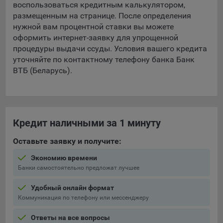
воспользоваться кредитным калькулятором,
составить представление о тенденциях использования
размещенным на странице. После определения
сайта в целом. Общество использует информацию для
нужной вам процентной ставки вы можете
анализа трафика на сайтах.
оформить интернет-заявку для упрощенной
9.5. Файлы cookie, применяемые для определения целевой
процедуры выдачи ссуды. Условия вашего кредита
аудитории и в рекламных целях, например Яндекс.Метрика,
уточняйте по контактному телефону банка Банк
Google Analytics.
ВТБ (Беларусь).
Технические/Функциональные, хранятся не более года;
Необходимые для функционирования веб-аналитических
платформ «Google Analytics», «Яндекс.Метрика»
Кредит наличными за 1 минуту
(статистические), установлены на сервере Общества и не
передаются третьим лицам, часть из которых хранятся во
Оставьте заявку и получите:
время пользования сайтом;
Экономию времени
Остальные - не более года.
Банки самостоятельно предложат лучшее
Отключение аналитических файлов cookie не позволяет
Удобный онлайн формат
определять предпочтения пользователей сайта, в том числе
Коммуникация по телефону или мессенджеру
наиболее и наименее популярные страницы и принимать
меры по совершенствованию работы сайта исходя из
Ответы на все вопросы
предпочтений пользователей.