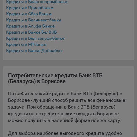
Кредиты в Белагропромбанке
Подобные функции улучшают условия работы
Кредиты в Приорбанке
пользователей с сайтом.
Кредиты в Сбер Банке
Кредиты в Белинвестбанке
9.3. Файлы cookie предпочтений, например, для настройки
Кредиты в Альфа Банке
контента. Данные файлы cookie собирают информацию о
Кредиты в Банке БелВЭБ
выборе пользователя на сайте и его предпочтениях и
Кредиты в Белгазпромбанке
позволяют Обществу «запомнить» информацию о
Кредиты в МТбанке
выбранном пользователем городе и других местных
Кредиты в Банке Дабрабыт
настройках для того, чтобы соответствующим образом
настраивать сайт.
9.4. Аналитические файлы cookie, например
Потребительские кредиты Банк ВТБ
Яндекс.Метрика, Google Analytics. Данные файлы cookie
(Беларусь) в Борисове
собирают информацию о том, как пользователь
использовал сайты, и позволяют Обществу вносить в них
Потребительский кредит в Банк ВТБ (Беларусь) в
улучшения.
Борисове - лучший способ решить все финансовые
задачи. При обращении в Банк ВТБ (Беларусь)
Аналитические файлы cookie показывают, какие страницы
кредиты на потребительские нужды в Борисове
сайта Общества посещаются чаще всего, помогают
можно получить в наличной форме или на карту.
выявлять трудности, возникающие при использовании
сайта, а также позволяют оценить эффективность
Для выбора наиболее выгодного кредита удобно
рекламы. Благодаря этому у Общества есть возможность