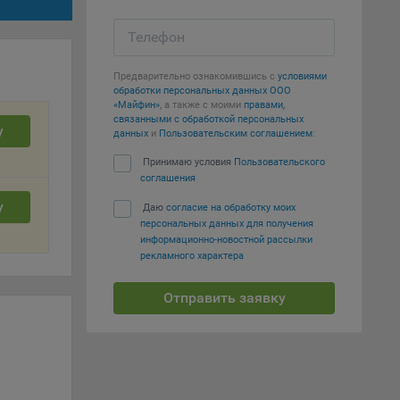
е
Телефон
вий,
 или
йта,
Предварительно ознакомившись с
условиями
обработки персональных данных ООО
«Майфин»
, а также с моими
правами,
связанными с обработкой персональных
у
данных
и
Пользовательским соглашением
:
Принимаю условия
Пользовательского
соглашения
ваемые
у
Даю
согласие на обработку моих
ie
персональных данных для получения
информационно-новостной рассылки
рекламного характера
Отправить заявку
, если
ение