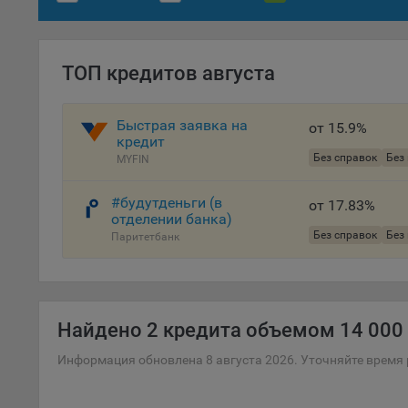
Файл
комп
указ
сове
ТОП кредитов августа
выби
напр
Быстрая заявка на
Целя
от 15.9%
кредит
Обще
Без справок
Без
MYFIN
пер
#будутденьги (в
На с
от 17.83%
отделении банка)
сайт
Без справок
Без
Паритетбанк
(зад
Общ
(вкл
стат
поль
Найдено
2 кредита объемом 14 000 
Обще
Информация обновлена 8 августа 2026. Уточняйте время 
это 
файл