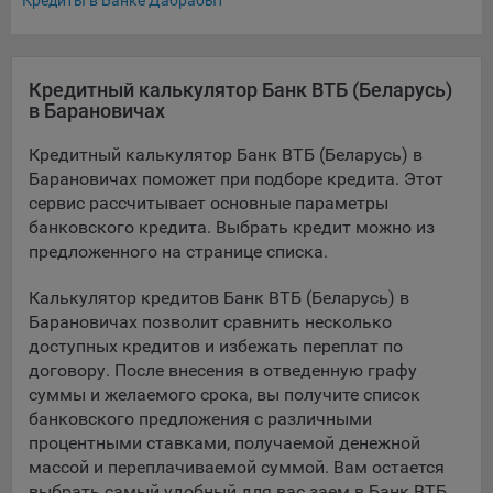
Кредиты в Банке Дабрабыт
Подобные функции улучшают условия работы
пользователей с сайтом.
9.3. Файлы cookie предпочтений, например, для настройки
Кредитный калькулятор Банк ВТБ (Беларусь)
контента. Данные файлы cookie собирают информацию о
в Барановичах
выборе пользователя на сайте и его предпочтениях и
позволяют Обществу «запомнить» информацию о
Кредитный калькулятор Банк ВТБ (Беларусь) в
выбранном пользователем городе и других местных
Барановичах поможет при подборе кредита. Этот
настройках для того, чтобы соответствующим образом
сервис рассчитывает основные параметры
настраивать сайт.
банковского кредита. Выбрать кредит можно из
предложенного на странице списка.
9.4. Аналитические файлы cookie, например
Яндекс.Метрика, Google Analytics. Данные файлы cookie
Калькулятор кредитов Банк ВТБ (Беларусь) в
собирают информацию о том, как пользователь
Барановичах позволит сравнить несколько
использовал сайты, и позволяют Обществу вносить в них
доступных кредитов и избежать переплат по
улучшения.
договору. После внесения в отведенную графу
Аналитические файлы cookie показывают, какие страницы
суммы и желаемого срока, вы получите список
сайта Общества посещаются чаще всего, помогают
банковского предложения с различными
выявлять трудности, возникающие при использовании
процентными ставками, получаемой денежной
сайта, а также позволяют оценить эффективность
массой и переплачиваемой суммой. Вам остается
рекламы. Благодаря этому у Общества есть возможность
выбрать самый удобный для вас заем в Банк ВТБ