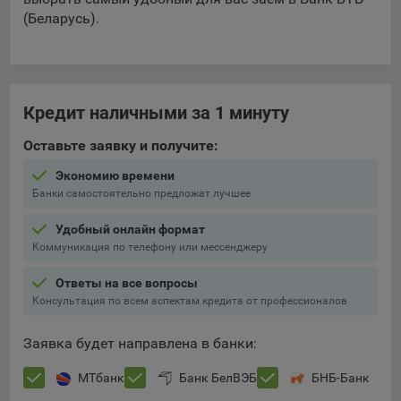
составить представление о тенденциях использования
(Беларусь).
сайта в целом. Общество использует информацию для
анализа трафика на сайтах.
9.5. Файлы cookie, применяемые для определения целевой
аудитории и в рекламных целях, например Яндекс.Метрика,
Кредит наличными за 1 минуту
Google Analytics.
Оставьте заявку и получите:
Технические/Функциональные, хранятся не более года;
Экономию времени
Необходимые для функционирования веб-аналитических
Банки самостоятельно предложат лучшее
платформ «Google Analytics», «Яндекс.Метрика»
(статистические), установлены на сервере Общества и не
Удобный онлайн формат
передаются третьим лицам, часть из которых хранятся во
Коммуникация по телефону или мессенджеру
время пользования сайтом;
Ответы на все вопросы
Остальные - не более года.
Консультация по всем аспектам кредита от профессионалов
Отключение аналитических файлов cookie не позволяет
определять предпочтения пользователей сайта, в том числе
Заявка будет направлена в банки:
наиболее и наименее популярные страницы и принимать
меры по совершенствованию работы сайта исходя из
МТбанк
Банк БелВЭБ
БНБ-Банк
предпочтений пользователей.