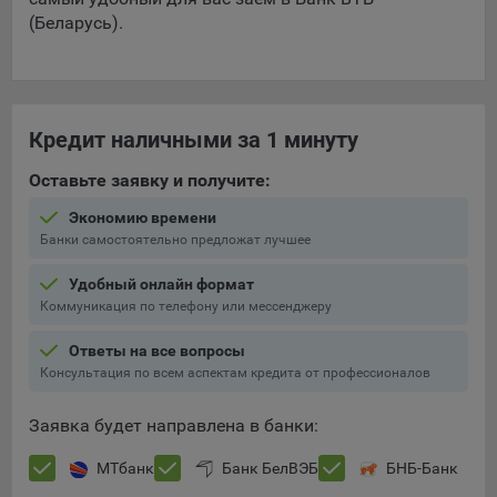
составить представление о тенденциях использования
(Беларусь).
сайта в целом. Общество использует информацию для
анализа трафика на сайтах.
9.5. Файлы cookie, применяемые для определения целевой
аудитории и в рекламных целях, например Яндекс.Метрика,
Кредит наличными за 1 минуту
Google Analytics.
Оставьте заявку и получите:
Технические/Функциональные, хранятся не более года;
Экономию времени
Необходимые для функционирования веб-аналитических
Банки самостоятельно предложат лучшее
платформ «Google Analytics», «Яндекс.Метрика»
(статистические), установлены на сервере Общества и не
Удобный онлайн формат
передаются третьим лицам, часть из которых хранятся во
Коммуникация по телефону или мессенджеру
время пользования сайтом;
Ответы на все вопросы
Остальные - не более года.
Консультация по всем аспектам кредита от профессионалов
Отключение аналитических файлов cookie не позволяет
определять предпочтения пользователей сайта, в том числе
Заявка будет направлена в банки:
наиболее и наименее популярные страницы и принимать
меры по совершенствованию работы сайта исходя из
МТбанк
Банк БелВЭБ
БНБ-Банк
предпочтений пользователей.