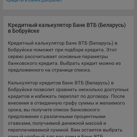
Кредиты в Банке Дабрабыт
Подобные функции улучшают условия работы
пользователей с сайтом.
9.3. Файлы cookie предпочтений, например, для настройки
Кредитный калькулятор Банк ВТБ (Беларусь)
контента. Данные файлы cookie собирают информацию о
в Бобруйске
выборе пользователя на сайте и его предпочтениях и
позволяют Обществу «запомнить» информацию о
Кредитный калькулятор Банк ВТБ (Беларусь) в
выбранном пользователем городе и других местных
Бобруйске поможет при подборе кредита. Этот
настройках для того, чтобы соответствующим образом
сервис рассчитывает основные параметры
настраивать сайт.
банковского кредита. Выбрать кредит можно из
предложенного на странице списка.
9.4. Аналитические файлы cookie, например
Яндекс.Метрика, Google Analytics. Данные файлы cookie
Калькулятор кредитов Банк ВТБ (Беларусь) в
собирают информацию о том, как пользователь
Бобруйске позволит сравнить несколько доступных
использовал сайты, и позволяют Обществу вносить в них
кредитов и избежать переплат по договору. После
улучшения.
внесения в отведенную графу суммы и желаемого
Аналитические файлы cookie показывают, какие страницы
срока, вы получите список банковского
сайта Общества посещаются чаще всего, помогают
предложения с различными процентными
выявлять трудности, возникающие при использовании
ставками, получаемой денежной массой и
сайта, а также позволяют оценить эффективность
переплачиваемой суммой. Вам остается выбрать
рекламы. Благодаря этому у Общества есть возможность
самый удобный для вас заем в Банк ВТБ