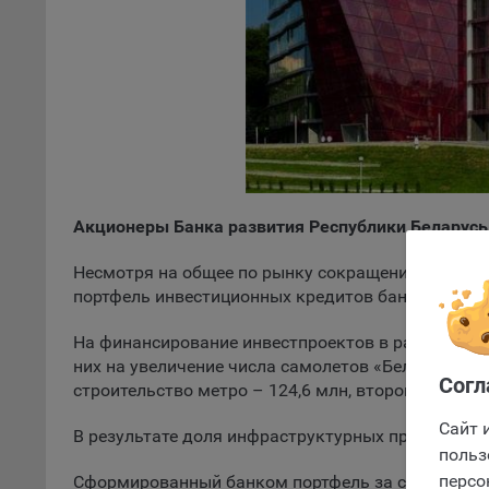
указ
сове
выби
напр
Целя
Обще
пер
На с
Акционеры Банка развития Республики Беларусь 
сайт
(зад
Несмотря на общее по рынку сокращение объемо
Общ
Оформлен
портфель инвестиционных кредитов банка вырос бо
(вкл
стат
На финансирование инвестпроектов в рамках реа
поль
них на увеличение числа самолетов «Белавиа» - 1
Согл
Обще
строительство метро – 124,6 млн, второго кольца
это 
Сайт 
файл
В результате доля инфраструктурных проектов д
польз
На с
персо
Сформированный банком портфель за счет средст