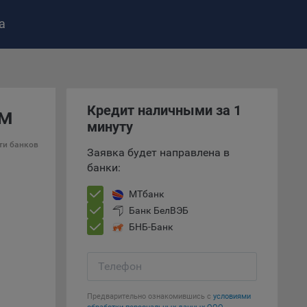
а
ство»
)
ке и
Кредит наличными за 1
-м
анных.
минуту
ти банков
е
Заявка будет направлена в
и
банки:
ее –
МТбанк
Банк БелВЭБ
БНБ-Банк
т
вать
Телефон
е
Предварительно ознакомившись с
условиями