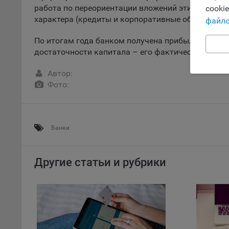
Обще
работа по переориентации вложений этих денег 
cooki
поль
характера (кредиты и корпоративные облигации),
файло
поль
рекл
По итогам года банком получена прибыль в сумм
Иног
достаточности капитала – его фактическое значен
эффе
зап
Автор:
Обще
Фото:
оцен
Срок
Поль
Банки
файл
испо
потр
Другие статьи и рубрики
верс
стра
Поми
могу
наст