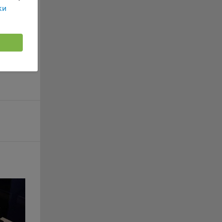
г
онного
ки
 если
ть
я
ример,
ты
и
йте
лучае
ожет
вой
сии
ых