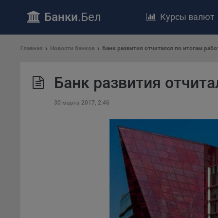
Банки
.Бел
Курсы валют
ПОЛОЖЕ
Главная
Новости банков
​Банк развития отчитался по итогам раб
Обще
удел
​Банк развития отчит
отве
Утве
30 марта 2017, 2:46
«По
перс
Бела
«За
Поли
осу
«ban
файл
проц
Файл
комп