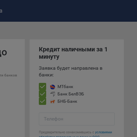
а
ство»
)
ке и
Кредит наличными за 1
до
анных.
минуту
е
Заявка будет направлена в
и
банки:
ти банков
ее –
МТбанк
Банк БелВЭБ
БНБ-Банк
т
вать
Телефон
е
Предварительно ознакомившись с
условиями