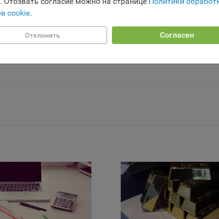
e. Отозвать согласие можно на странице
Политики обработ
ство может использовать файлы cookie для рекламирования услу
сти кредитополучателем.
в cookie
.
зователям сайта «bankibel.by» на сторонних веб-сайтах. Например,
зователь посетит указанный сайт, то в дальнейшем может встрети
 валютным кредитам, классифицированным во II группу р
аму Общества на некоторых сторонних веб-сайтах.
Согласен
2017-го по 1 июля 2020-го.
Отклонить
да Общество использует сторонние файлы cookie для отслеживани
ктивности своих рекламных объявлений. Такие файлы cookie, нап
оминают, с помощью каких браузеров пользователи посещают сай
ства. С помощью данной процедуры Общество также регулирует 
ивает эффективность рекламной деятельности.
и хранения обрабатываемых на сайтах Общества файлов cookie:
зователи могут принять или отклонить все обрабатываемые на са
ы cookie. При этом корректная работа сайта возможна только в с
льзования необходимых файлов cookie. В случае их отключения м
ебоваться совершать повторный выбор предпочтений куки, языко
ии сайта, а также могут некорректно отображаться некоторые вер
ниц.
мо настроек файлов cookie на сайте субъекты персональных данн
т принять или отклонить сбор всех или некоторых файлов cookie в
ройках своего браузера.