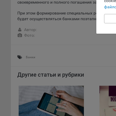
cooki
Обще
своевременного и полного погашения задолженно
файло
поль
поль
При этом формирование специальных резервов по
рекл
будет осуществляться банками поэтапно с 1 июля 
Иног
Автор:
эффе
Фото:
зап
Обще
оцен
Срок
Банки
Поль
файл
Другие статьи и рубрики
испо
потр
верс
стра
Поми
могу
наст