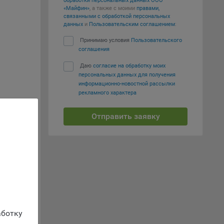
обработки персональных данных ООО
вий,
«Майфин»
, а также с моими
правами,
связанными с обработкой персональных
 или
данных
и
Пользовательским соглашением
:
йта,
Принимаю условия
Пользовательского
соглашения
Даю
согласие на обработку моих
персональных данных для получения
информационно-новостной рассылки
рекламного характера
ваемые
ie
Отправить заявку
, если
тов.
ение
рытие
ботку