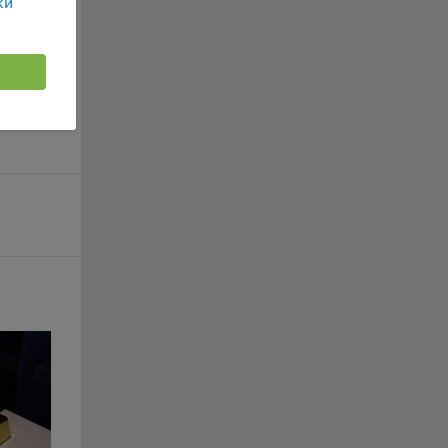
ки
г
 если
ть
иска,
я
ример,
ты
и
йте
лучае
ожет
вой
сии
ых