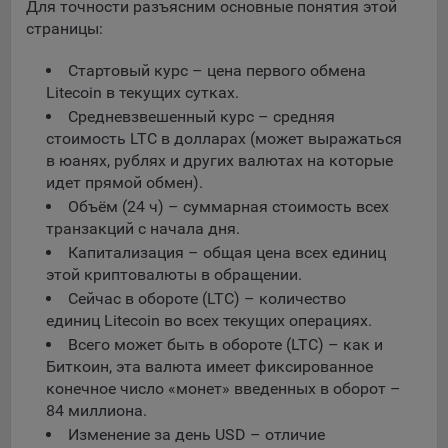
Для точности разъясним основные понятия этой
Яндекса рекламная сеть (Yandex Mobile Ads, ADFOX) -
страницы:
сервис показа контекстной рекламы. Адрес: Yandex
Europe AG, Werftestrasse 4, CH-6005 Luzern, Switzerland.
Стартовый курс – цена первого обмена
Google Ads - сервис показа контекстной рекламы,
Litecoin в текущих сутках.
предоставляемый компанией Google Ireland Ltd, Gordon
Средневзвешенный курс – средняя
House Barrow Street Dublin 4, D04E5W5 Ireland.
стоимость LTC в долларах (может выражаться
в юанях, рублях и других валютах на которые
идет прямой обмен).
Сохранить мои изменения
Объём (24 ч) – суммарная стоимость всех
транзакций с начала дня.
Сохранить по умолчанию
Капитализация – общая цена всех единиц
этой криптовалюты в обращении.
Сейчас в обороте (LTC) – количество
единиц Litecoin во всех текущих операциях.
Всего может быть в обороте (LTC) – как и
Биткоин, эта валюта имеет фиксированное
конечное число «монет» введенных в оборот –
84 миллиона.
Изменение за день USD – отличие