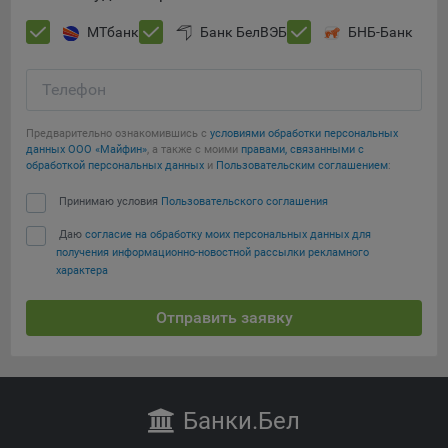
МТбанк
Банк БелВЭБ
БНБ-Банк
Телефон
Предварительно ознакомившись с
условиями обработки персональных
данных ООО «Майфин»
, а также с моими
правами, связанными с
обработкой персональных данных
и
Пользовательским соглашением
:
Принимаю условия
Пользовательского соглашения
Даю
согласие на обработку моих персональных данных для
получения информационно-новостной рассылки рекламного
характера
Отправить заявку
Банки
.Бел