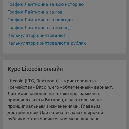
выбора (например, языкового). Техническая аналитика
График Лайткоина за всю историю
используется для обеспечения корректной работы сайта.
График Лайткоина за год
Компании, которой мы поручаем обработку данных для
График Лайткоина за полгода
данной цели:
График Лайткоина за месяц
Сервис хранения информации, предоставляемый
Калькулятор криптовалют
компанией, согласно договора аренды ООО «Рэкун
Калькулятор криптовалют в рублях
технолоджи», 220069 г. Минск, пр-т Дзержинского, д.3Б,
пом.44.
Рекламные Cookie
Курс Litecoin онлайн
Отключение рекламных cookie-файлы не позволит
Litecoin (LTC, Лайткоин) – криптовалюта
принимать меры по совершенствованию работы
«семейства» Bitcoin, его «облегченный» вариант.
Сайта, исходя из предпочтений пользователя, а также
Лайткоин основан на тех же программных
осуществлять подбор рекламы, иных рекламных
материалов по наиболее актуальному, подходящему
принципах, что и Биткоин, с некоторыми не
назначению для каждого конкретного пользователя.
принципиальными изменениями. Главным
достоинством Лайткоина в глазах широкой
Компании, которым мы поручаем обработку данных для
публики стала значительно меньшая цена.
данной цели: