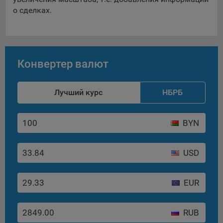
о сделках.
Конвертер валют
Лучший курс
НБРБ
BYN
USD
EUR
RUB