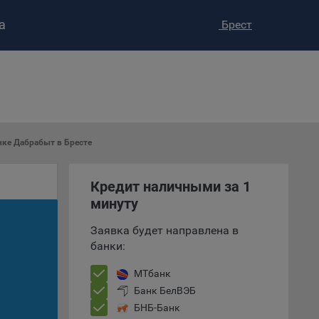
а
Брест
ство»
)
ке и
анных.
нке Дабрабыт в Бресте
е
Кредит наличными за 1
и
минуту
ее –
Заявка будет направлена в
банки:
т
МТбанк
вать
Банк БелВЭБ
БНБ-Банк