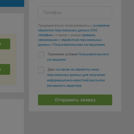
е
Телефон
вий,
 или
Предварительно ознакомившись с
условиями
йта,
обработки персональных данных ООО
«Майфин»
, а также с моими
правами,
связанными с обработкой персональных
у
данных
и
Пользовательским соглашением
:
Принимаю условия
Пользовательского
соглашения
ваемые
у
Даю
согласие на обработку моих
ie
персональных данных для получения
информационно-новостной рассылки
рекламного характера
Отправить заявку
, если
ение