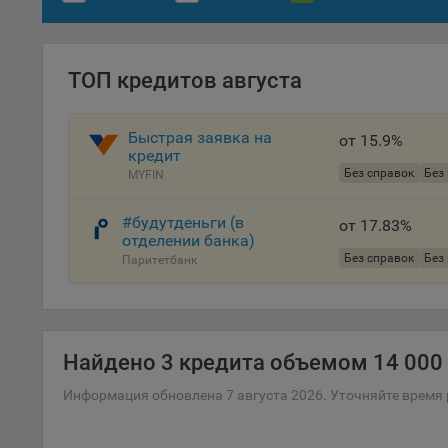
Файл
комп
указ
сове
ТОП кредитов августа
выби
напр
Быстрая заявка на
от 15.9%
Целя
кредит
Обще
Без справок
Без
MYFIN
пер
#будутденьги (в
от 17.83%
На с
отделении банка)
сайт
Без справок
Без
Паритетбанк
(зад
Общ
(вкл
стат
Найдено
3 кредита объемом 14 000 
поль
Обще
Информация обновлена 7 августа 2026. Уточняйте время 
это 
файл