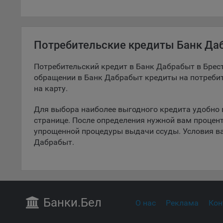
дополн
пользо
предот
функци
Потребительские кредиты Банк Даб
9.3. Ф
файлы 
Потребительский кредит в Банк Дабрабыт в Брест
предпо
обращении в Банк Дабрабыт кредиты на потребит
пользо
на карту.
соотве
Для выбора наиболее выгодного кредита удобно
9.4. А
странице. После определения нужной вам процен
Данные
упрощенной процедуры выдачи ссуды. Условия ва
исполь
Дабрабыт.
Аналит
посеща
исполь
Благод
тенден
Банки
.Бел
О нас
Реклама
Кон
для ан
9.5. Ф