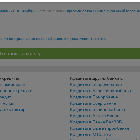
ройках своего браузера.
х данных ООО «Майфин»
, а также с моими
правами, связанными с обработкой персона
беспечение удобства пользователей сайтов;
овышение качества функционирования сайтов, в том числе коррект
оты;
учения информационно-новостной рассылки рекламного характера
бор аналитической информации в обобщенном виде для оценки и
йшего улучшения работы сайтов;
Отправить заявку
оздание и предоставление персонализированной рекламы пользова
ехнические (обязательные) файлы cookie, например, применяемые п
 кредиты:
Кредиты в других банках:
рации либо входе в систему, или для оставления отзыва либо
пенсионеров
Кредиты в Беларусбанке
тария. Данные файлы cookie используются в целях обеспечения
ование кредита
Кредиты в Белагропромбанке
тной работы сайтов и полноценного использования его функциона
редит
Кредиты в Приорбанке
вателем, не могут быть отключены в системах. Вместе с тем, польз
ичными
Кредиты в Сбер Банке
настроить браузер, чтобы он блокировал такие файлы сookie или
калькулятор
Кредиты в Белинвестбанке
лял пользователя об их использовании — но в таком случае некот
Кредиты в Альфа Банке
ы сайта могут не работать).
Кредиты в Банке БелВЭБ
Кредиты в Белгазпромбанке
ункциональные файлы cookie, например, определяющие имя пользо
Кредиты в МТбанке
 файлы cookie используются для обеспечения работы некоторых