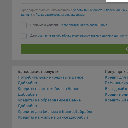
наст
Предварительно ознакомившись с
условиями обработки персональны
5.1. О
данных
и
Пользовательским соглашением
:
5.2. П
Принимаю условия
Пользовательского соглашения
их раб
Даю
согласие на обработку моих персональных данных для пол
5.3. С
дальне
5.4. С
9.1. Т
Банковские продукты:
Популярные
регист
Потребительские кредиты в Банке
Кредит для 
коммен
Дабрабыт
Рефинансир
коррек
Кредиты на автомобиль в Банке
Выгодный к
пользо
Дабрабыт
Кредит нал
может 
Кредиты на образование в Банке
Кредитный 
уведом
Дабрабыт
раздел
Кредиты для бизнеса в Банке Дабрабыт
Кредиты на жилье в Банке Дабрабыт
9.2. Ф
Данные