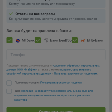
Подобные функции улучшают условия работы
Коммуникация по телефону или мессенджеру
пользователей с сайтом.
Ответы на все вопросы
9.3. Файлы cookie предпочтений, например, для настройки
Консультация по всем аспектам кредита от профессионалов
контента. Данные файлы cookie собирают информацию о
выборе пользователя на сайте и его предпочтениях и
Заявка будет направлена в банки:
позволяют Обществу «запомнить» информацию о
выбранном пользователем городе и других местных
МТбанк
Банк БелВЭБ
БНБ-Банк
настройках для того, чтобы соответствующим образом
настраивать сайт.
Телефон
9.4. Аналитические файлы cookie, например
Яндекс.Метрика, Google Analytics. Данные файлы cookie
Предварительно ознакомившись с
условиями обработки персональных
собирают информацию о том, как пользователь
данных ООО «Майфин»
, а также с моими
правами, связанными с
обработкой персональных данных
и
Пользовательским соглашением
:
использовал сайты, и позволяют Обществу вносить в них
улучшения.
Сохранить мои изменения
Принимаю условия
Пользовательского соглашения
Аналитические файлы cookie показывают, какие страницы
Даю
согласие на обработку моих персональных данных для
Сохранить по умолчанию
сайта Общества посещаются чаще всего, помогают
получения информационно-новостной рассылки рекламного
выявлять трудности, возникающие при использовании
характера
сайта, а также позволяют оценить эффективность
рекламы. Благодаря этому у Общества есть возможность
Отправить заявку