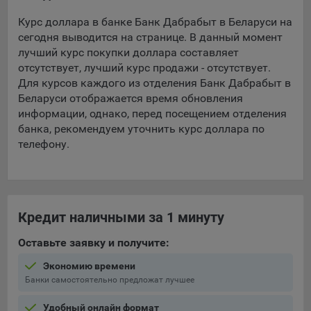
Курс доллара в банке Банк Дабрабыт в Беларуси на
5.4. Создание и предоставление персонализированной
сегодня выводится на странице. В данный момент
рекламы пользователю.
лучший курс покупки доллара составляет
9.1. Технические (обязательные) файлы cookie, например,
отсутствует, лучший курс продажи - отсутствует.
применяемые при регистрации либо входе в систему, или
Для курсов каждого из отделения Банк Дабрабыт в
для оставления отзыва либо комментария. Данные файлы
Беларуси отображается время обновления
cookie используются в целях обеспечения корректной
информации, однако, перед посещением отделения
работы сайтов и полноценного использования его
банка, рекомендуем уточнить курс доллара по
функционала пользователем, не могут быть отключены в
телефону.
системах. Вместе с тем, пользователь может настроить
браузер, чтобы он блокировал такие файлы сookie или
уведомлял пользователя об их использовании — но в таком
случае некоторые разделы сайта могут не работать).
Кредит наличными за 1 минуту
9.2. Функциональные файлы cookie, например,
определяющие имя пользователя. Данные файлы cookie
Оставьте заявку и получите:
используются для обеспечения работы некоторых
дополнительных функций сайтов, например, для хранения
Экономию времени
предпочтений пользователя, в том числе имени
Банки самостоятельно предложат лучшее
пользователя или выбора языка, и для предотвращения
повторных прохождений опросов пользователями.
Удобный онлайн формат