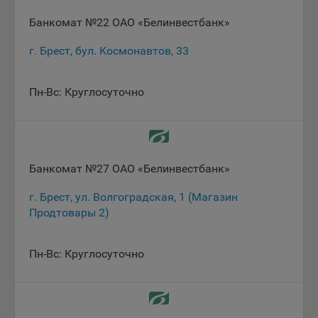
Банкомат №22 ОАО «Белинвестбанк»
5.4. Создание и предоставление персонализированной
рекламы пользователю.
г. Брест, бул. Космонавтов, 33
9.1. Технические (обязательные) файлы cookie, например,
применяемые при регистрации либо входе в систему, или
Пн-Вс: Круглосуточно
для оставления отзыва либо комментария. Данные файлы
cookie используются в целях обеспечения корректной
работы сайтов и полноценного использования его
функционала пользователем, не могут быть отключены в
системах. Вместе с тем, пользователь может настроить
Банкомат №27 ОАО «Белинвестбанк»
браузер, чтобы он блокировал такие файлы сookie или
уведомлял пользователя об их использовании — но в таком
г. Брест, ул. Волгоградская, 1 (Магазин
случае некоторые разделы сайта могут не работать).
Продтовары 2)
9.2. Функциональные файлы cookie, например,
определяющие имя пользователя. Данные файлы cookie
Пн-Вс: Круглосуточно
используются для обеспечения работы некоторых
дополнительных функций сайтов, например, для хранения
предпочтений пользователя, в том числе имени
пользователя или выбора языка, и для предотвращения
повторных прохождений опросов пользователями.