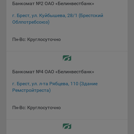
Банкомат №2 ОАО «Белинвестбанк»
При этом, некоторые браузеры позволяют посещать
г. Брест, ул. Куйбышева, 28/1 (Брестский
интернет-сайты в режиме «Инкогнито», чтобы ограничить
Облпотребсоюз)
хранимый на компьютере объем информации и
автоматически удалять сессионные файлы cookie. Кроме
того, субъект персональных данных может удалить ранее
Пн-Вс: Круглосуточно
сохраненные файлов cookie выбрав соответствующую
опцию в истории браузера.
Подробнее о параметрах управления можно ознакомиться,
перейдя по внешним ссылкам, ведущим на
соответствующие страницы сайтов основных браузеров:
Банкомат №4 ОАО «Белинвестбанк»
Firefox
г. Брест, ул. л-та Рябцева, 110 (Здание
Ремстройтреста)
Chrome
Safari
Пн-Вс: Круглосуточно
Opera
Microsoft Edge
Internet Explorer