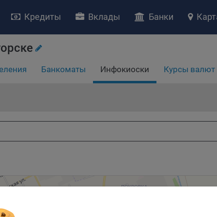
Кредиты
Вклады
Банки
Карт
НИЕ «О политике обработки файлов cookie»
ство с ограниченной ответственностью «Майфин» (далее –
«Обще
горске
яет особое внимание защите персональных данных при их обработ
тственно подходит к соблюдению прав субъектов персональных д
еления
Банкоматы
Инфокиоски
Курсы валют
рждение положения о политике обработки файлов cookie (далее –
литика»
) является одной из принимаемых Обществом мер по защит
ональных данных, предусмотренных статьей 17 Закона Республик
русь от 7 мая 2021 г. № 99-З «О защите персональных данных» (дал
кон»
).
тика разъясняет субъектам персональных данных, которые
ществляют использование веб-сайта Общества с доменным именем
kibel.by», для каких целей и каким образом Общество обрабатывае
ы cookie, а также каким образом пользователи могут контролиро
есс такой обработки.
ы cookie являются текстовыми файлами, сохраненными в браузер
ьютера (мобильного устройства) пользователя сайта Общества,
анных в пункте 3 Политики, при их посещении для отражения дейст