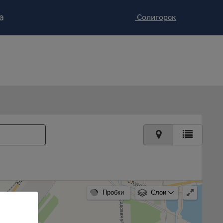
а
Солигорск
ство»
)
ке и
анных.
е
и
ее –
т
вать
Пробки
Слои
е
вий,