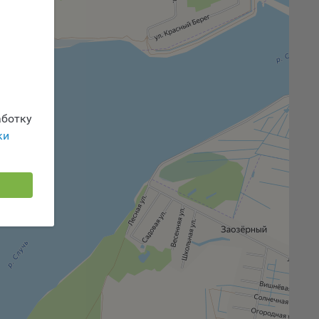
 или
йта,
ботку
ваемые
ie
ки
, если
ение
г
 если