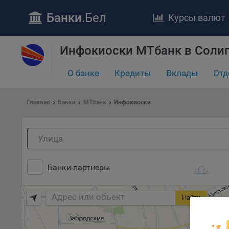
Банки
.Бел
Курсы валют
ПОЛОЖЕ
Обще
Инфокиоски МТбанк в Соли
удел
отве
О банке
Кредиты
Вклады
Отд
Утве
«По
Главная
Банки
МТбанк
Инфокиоски
перс
Бела
«За
Поли
осу
«ban
Банки-партнеры
файл
проц
Найти
Файл
комп
указ