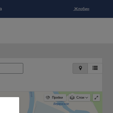
а
Жлобин
ство»
)
ке и
анных.
е
и
ее –
т
вать
Пробки
Слои
е
вий,