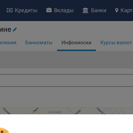
Кредиты
Вклады
Банки
Карт
НИЕ «О политике обработки файлов cookie»
ство с ограниченной ответственностью «Майфин» (далее –
«Обще
ине
яет особое внимание защите персональных данных при их обработ
тственно подходит к соблюдению прав субъектов персональных д
еления
Банкоматы
Инфокиоски
Курсы валют
рждение положения о политике обработки файлов cookie (далее –
литика»
) является одной из принимаемых Обществом мер по защит
ональных данных, предусмотренных статьей 17 Закона Республик
русь от 7 мая 2021 г. № 99-З «О защите персональных данных» (дал
кон»
).
тика разъясняет субъектам персональных данных, которые
ществляют использование веб-сайта Общества с доменным именем
kibel.by», для каких целей и каким образом Общество обрабатывае
ы cookie, а также каким образом пользователи могут контролиро
есс такой обработки.
ы cookie являются текстовыми файлами, сохраненными в браузер
ьютера (мобильного устройства) пользователя сайта Общества,
анных в пункте 3 Политики, при их посещении для отражения дейст