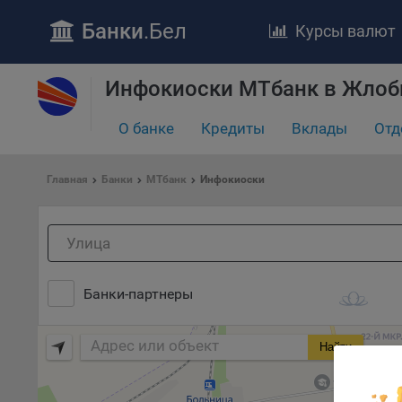
Банки
.Бел
Курсы валют
ПОЛОЖЕ
Обще
Инфокиоски МТбанк в Жлоб
удел
отве
О банке
Кредиты
Вклады
Отд
Утве
«По
Главная
Банки
МТбанк
Инфокиоски
перс
Бела
«За
Поли
осу
«ban
Банки-партнеры
файл
проц
Найти
Файл
комп
указ