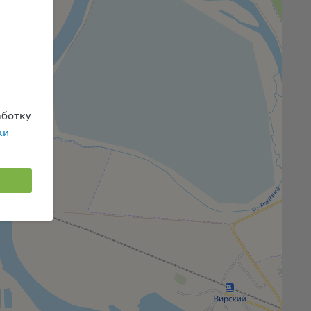
 или
йта,
ботку
ваемые
ie
ки
, если
ение
г
 если