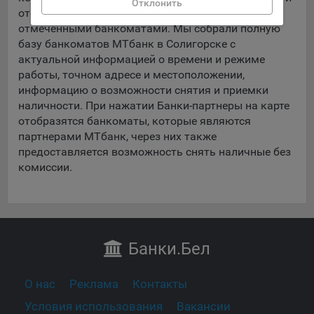
Отклонить
данные о пользователе в случае, если это разрешено в
отобразится нужный район Солигорска с
настройках браузера пользователя (включено
отмеченными банкоматами. Мы собрали полную
сохранение файлов cookie и использование технологии
базу банкоматов МТбанк в Солигорске с
JavaScript).
актуальной информацией о времени и режиме
работы, точном адресе и местоположении,
На сайтах обрабатываются следующие типы файлов
информацию о возможности снятия и приемки
cookie:
наличности. При нажатии Банки-партнеры на карте
Общество может использовать файлы cookie для
отобразятся банкоматы, которые являются
рекламирования услуг пользователям сайта
партнерами МТбанк, через них также
«bankibel.by» на сторонних веб-сайтах. Например, если
предоставляется возможность снять наличные без
пользователь посетит указанный сайт, то в дальнейшем
комиссии.
может встретить рекламу Общества на некоторых
сторонних веб-сайтах.
Сохранить мои изменения
Иногда Общество использует сторонние файлы cookie
для отслеживания эффективности своих рекламных
Сохранить по умолчанию
объявлений. Такие файлы cookie, например, запоминают,
Банки
.Бел
с помощью каких браузеров пользователи посещают
сайты Общества. С помощью данной процедуры
Общество также регулирует и оценивает эффективность
О нас
Реклама
Контакты
рекламной деятельности.
Условия использования
Вакансии