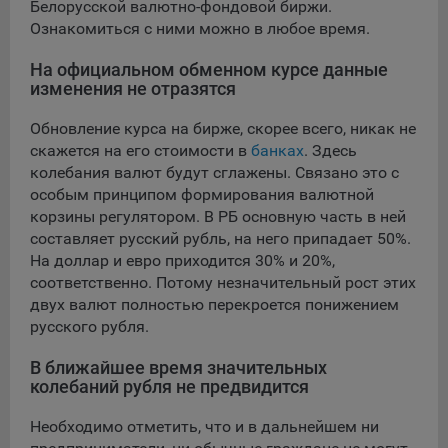
Белорусской валютно-фондовой биржи.
данные о пользователе в случае, если это разрешено в
Ознакомиться с ними можно в любое время.
настройках браузера пользователя (включено
сохранение файлов cookie и использование технологии
На официальном обменном курсе данные
JavaScript).
изменения не отразятся
На сайтах обрабатываются следующие типы файлов
Обновление курса на бирже, скорее всего, никак не
cookie:
скажется на его стоимости в
банках
. Здесь
Общество может использовать файлы cookie для
колебания валют будут сглажены. Связано это с
рекламирования услуг пользователям сайта
особым принципом формирования валютной
«bankibel.by» на сторонних веб-сайтах. Например, если
корзины регулятором. В РБ основную часть в ней
пользователь посетит указанный сайт, то в дальнейшем
составляет русский рубль, на него припадает 50%.
может встретить рекламу Общества на некоторых
На доллар и евро приходится 30% и 20%,
сторонних веб-сайтах.
соответственно. Потому незначительный рост этих
Иногда Общество использует сторонние файлы cookie
двух валют полностью перекроется понижением
для отслеживания эффективности своих рекламных
русского рубля.
объявлений. Такие файлы cookie, например, запоминают,
с помощью каких браузеров пользователи посещают
В ближайшее время значительных
сайты Общества. С помощью данной процедуры
колебаний рубля не предвидится
Общество также регулирует и оценивает эффективность
рекламной деятельности.
Необходимо отметить, что и в дальнейшем ни