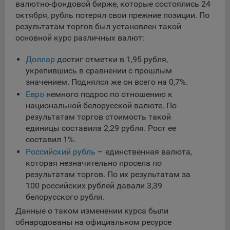
сохраненными в браузере компьютера (мобильного
валютно-фондовой бирже, которые состоялись 24
устройства) пользователя сайта Общества, указанных в
октября, рубль потерял свои прежние позиции. По
пункте 3 Политики, при их посещении для отражения
результатам торгов был установлен такой
действий, совершенных пользователем. Эти файлы
основной курс различных валют:
позволяют не вводить заново или выбирать те же
параметры при повторном посещении того или иного
Доллар
достиг отметки в 1,95 рубля,
сайта, например, выбор языковой версии.
укрепившись в сравнении с прошлым
Целями обработки файлов cookie являются:
значением. Поднялся же он всего на 0,7%.
Евро
немного подрос по отношению к
Общество не использует файлы cookie для
национальной белорусской валюте. По
идентификации субъектов персональных данных.
результатам торгов стоимость такой
На сайтах используются как файлы cookie первой
единицы составила 2,29 рубля. Рост ее
стороны (устанавливаемые сайтами, которые посещает
составил 1%.
пользователь), так и сторонние файлы cookie (задаются
Российский рубль
– единственная валюта,
сервером, расположенным вне домена наших сайтов).
которая незначительно просела по
Общество обрабатывает обезличенные данные
результатам торгов. По их результатам за
пользователей сайта (включая файлы «cookie»),
100 российских рублей давали 3,39
собираемые с помощью сервисов Интернет-статистики,
белорусского рубля.
которые служат для сбора информации о действиях
Данные о таком изменении курса были
пользователей на сайте, улучшения качества сайта и его
обнародованы на официальном ресурсе
содержания. Общество обрабатывает обезличенные