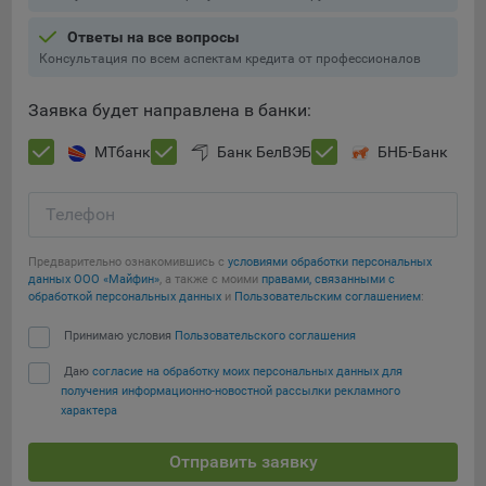
составить представление о тенденциях использования
сайта в целом. Общество использует информацию для
Ответы на все вопросы
анализа трафика на сайтах.
Консультация по всем аспектам кредита от профессионалов
9.5. Файлы cookie, применяемые для определения целевой
Заявка будет направлена в банки:
аудитории и в рекламных целях, например Яндекс.Метрика,
Google Analytics.
МТбанк
Банк БелВЭБ
БНБ-Банк
Технические/Функциональные, хранятся не более года;
Телефон
Необходимые для функционирования веб-аналитических
платформ «Google Analytics», «Яндекс.Метрика»
Предварительно ознакомившись с
условиями обработки персональных
(статистические), установлены на сервере Общества и не
данных ООО «Майфин»
, а также с моими
правами, связанными с
Сохранить мои изменения
передаются третьим лицам, часть из которых хранятся во
обработкой персональных данных
и
Пользовательским соглашением
:
время пользования сайтом;
Сохранить по умолчанию
Принимаю условия
Пользовательского соглашения
Остальные - не более года.
Даю
согласие на обработку моих персональных данных для
Отключение аналитических файлов cookie не позволяет
получения информационно-новостной рассылки рекламного
определять предпочтения пользователей сайта, в том числе
характера
наиболее и наименее популярные страницы и принимать
меры по совершенствованию работы сайта исходя из
Отправить заявку
предпочтений пользователей.