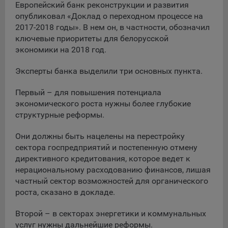
сохраненными в браузере компьютера (мобильного
Европейский банк реконструкции и развития
устройства) пользователя сайта Общества, указанных в
опубликовал «Доклад о переходном процессе на
пункте 3 Политики, при их посещении для отражения
2017-2018 годы». В нем он, в частности, обозначил
действий, совершенных пользователем. Эти файлы
ключевые приоритеты для белорусской
позволяют не вводить заново или выбирать те же
экономики на 2018 год.
параметры при повторном посещении того или иного
сайта, например, выбор языковой версии.
Эксперты банка выделили три основных пункта.
Целями обработки файлов cookie являются:
Первый – для повышения потенциала
Общество не использует файлы cookie для
экономического роста нужны более глубокие
идентификации субъектов персональных данных.
структурные реформы.
На сайтах используются как файлы cookie первой
стороны (устанавливаемые сайтами, которые посещает
Они должны быть нацелены на перестройку
пользователь), так и сторонние файлы cookie (задаются
сектора госпредприятий и постепенную отмену
сервером, расположенным вне домена наших сайтов).
директивного кредитования, которое ведет к
нерациональному расходованию финансов, лишая
Общество обрабатывает обезличенные данные
частный сектор возможностей для органического
пользователей сайта (включая файлы «cookie»),
роста, сказано в докладе.
собираемые с помощью сервисов Интернет-статистики,
которые служат для сбора информации о действиях
Второй – в секторах энергетики и коммунальных
пользователей на сайте, улучшения качества сайта и его
содержания. Общество обрабатывает обезличенные
услуг нужны дальнейшие реформы.