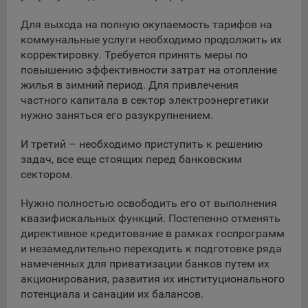
данные о пользователе в случае, если это разрешено в
настройках браузера пользователя (включено
Для выхода на полную окупаемость тарифов на
сохранение файлов cookie и использование технологии
коммунальные услуги необходимо продолжить их
JavaScript).
корректировку. Требуется принять меры по
повышению эффективности затрат на отопление
На сайтах обрабатываются следующие типы файлов
жилья в зимний период. Для привлечения
cookie:
частного капитала в сектор электроэнергетики
Общество может использовать файлы cookie для
нужно заняться его разукрупнением.
рекламирования услуг пользователям сайта
«bankibel.by» на сторонних веб-сайтах. Например, если
И третий – необходимо приступить к решению
пользователь посетит указанный сайт, то в дальнейшем
задач, все еще стоящих перед банковским
может встретить рекламу Общества на некоторых
сектором.
сторонних веб-сайтах.
Нужно полностью освободить его от выполнения
Иногда Общество использует сторонние файлы cookie
для отслеживания эффективности своих рекламных
квазифискальных функций. Постепенно отменять
объявлений. Такие файлы cookie, например, запоминают,
директивное кредитование в рамках госпрограмм
с помощью каких браузеров пользователи посещают
и незамедлительно переходить к подготовке ряда
сайты Общества. С помощью данной процедуры
намеченных для приватизации банков путем их
Общество также регулирует и оценивает эффективность
акционирования, развития их институционального
рекламной деятельности.
потенциала и санации их балансов.