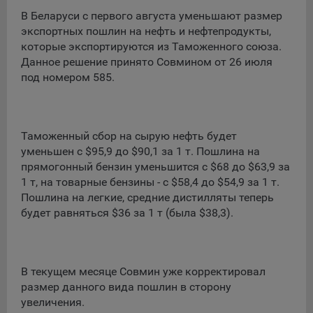
сохраненными в браузере компьютера (мобильного
устройства) пользователя сайта Общества, указанных в
В Беларуси с первого августа уменьшают размер
пункте 3 Политики, при их посещении для отражения
экспортных пошлин на нефть и нефтепродукты,
действий, совершенных пользователем. Эти файлы
которые экспортируются из Таможенного союза.
позволяют не вводить заново или выбирать те же
Данное решение принято Совмином от 26 июля
параметры при повторном посещении того или иного
под номером 585.
сайта, например, выбор языковой версии.
Целями обработки файлов cookie являются:
Общество не использует файлы cookie для
Таможенный сбор на сырую нефть будет
идентификации субъектов персональных данных.
уменьшен с $95,9 до $90,1 за 1 т. Пошлина на
прямогонный бензин уменьшится с $68 до $63,9 за
На сайтах используются как файлы cookie первой
1 т, на товарные бензины - с $58,4 до $54,9 за 1 т.
стороны (устанавливаемые сайтами, которые посещает
Пошлина на легкие, средние дистилляты теперь
пользователь), так и сторонние файлы cookie (задаются
сервером, расположенным вне домена наших сайтов).
будет равняться $36 за 1 т (была $38,3).
Общество обрабатывает обезличенные данные
пользователей сайта (включая файлы «cookie»),
собираемые с помощью сервисов Интернет-статистики,
В текущем месяце Совмин уже корректировал
которые служат для сбора информации о действиях
размер данного вида пошлин в сторону
пользователей на сайте, улучшения качества сайта и его
увеличения.
содержания. Общество обрабатывает обезличенные