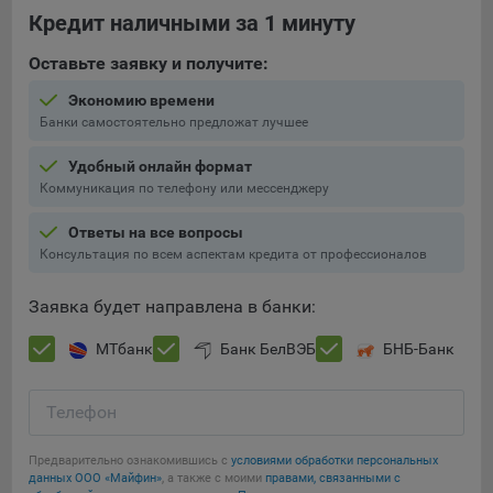
Подобные функции улучшают условия работы
Кредит наличными за 1 минуту
пользователей с сайтом.
Оставьте заявку и получите:
9.3. Файлы cookie предпочтений, например, для настройки
Экономию времени
контента. Данные файлы cookie собирают информацию о
Банки самостоятельно предложат лучшее
выборе пользователя на сайте и его предпочтениях и
позволяют Обществу «запомнить» информацию о
Удобный онлайн формат
выбранном пользователем городе и других местных
Коммуникация по телефону или мессенджеру
настройках для того, чтобы соответствующим образом
настраивать сайт.
Ответы на все вопросы
Консультация по всем аспектам кредита от профессионалов
9.4. Аналитические файлы cookie, например
Яндекс.Метрика, Google Analytics. Данные файлы cookie
собирают информацию о том, как пользователь
Заявка будет направлена в банки:
использовал сайты, и позволяют Обществу вносить в них
МТбанк
Банк БелВЭБ
БНБ-Банк
улучшения.
Аналитические файлы cookie показывают, какие страницы
Телефон
сайта Общества посещаются чаще всего, помогают
выявлять трудности, возникающие при использовании
сайта, а также позволяют оценить эффективность
Предварительно ознакомившись с
условиями обработки персональных
данных ООО «Майфин»
, а также с моими
правами, связанными с
рекламы. Благодаря этому у Общества есть возможность